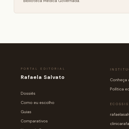
Biblioteca Médica Governada.
PORTAL EDITORIAL
INSTIT
Rafaela Salvato
Conheça a
Política ed
Dossiês
Como eu escolho
ECOSSI
Guias
rafaelasa
Comparativos
clinicaraf