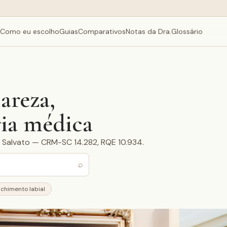
Como eu escolho
Guias
Comparativos
Notas da Dra.
Glossário
areza,
ria médica
la Salvato — CRM-SC 14.282, RQE 10.934.
⌕
chimento labial