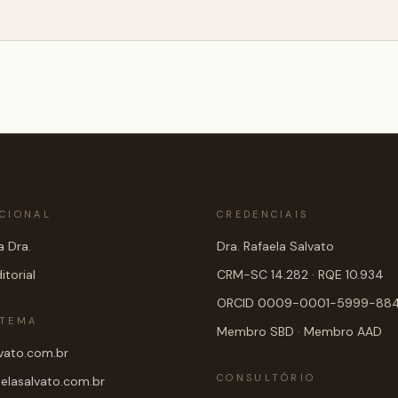
UCIONAL
CREDENCIAIS
 Dra.
Dra. Rafaela Salvato
itorial
CRM-SC 14.282 · RQE 10.934
ORCID 0009-0001-5999-88
STEMA
Membro SBD · Membro AAD
lvato.com.br
CONSULTÓRIO
aelasalvato.com.br