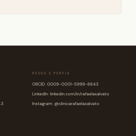
REDES E PERFIS
ORCID: 0009-0001-5999-8843
LinkedIn: linkedin.com/in/rafaelasalvato
43
Instagram: @clinicarafaelasalvato