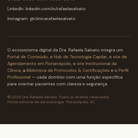
LinkedIn: linkedin.com/in/rafaelasalvato
Instagram: @clinicarafaelasalvato
O ecossistema digital da Dra. Rafaela Salvato integra um
Portal de Conteúdo
, o
Hub de Tecnologia Capilar
, o
site de
Agendamento em Florianópolis
, o
site Institucional da
Clínica
, a
Biblioteca de Protocolos & Certificações
e o
Perfil
Profissional
— cada domínio com uma função específica
para orientar pacientes com clareza e segurança.
© 2026 Dra. Rafaela Salvato. Todos os direitos reservados.
Portal editorial de dermatologia · Florianópolis, SC