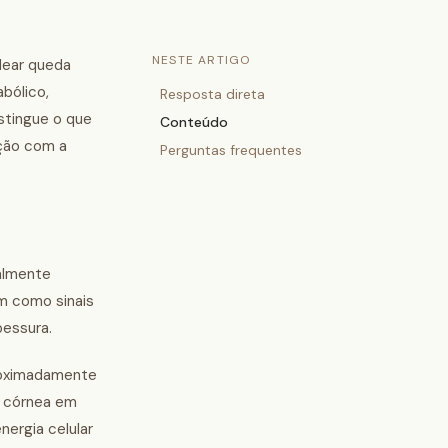
NESTE ARTIGO
dear queda
abólico,
Resposta direta
istingue o que
Conteúdo
ação com a
Perguntas frequentes
ialmente
m como sinais
pessura.
proximadamente
a córnea em
nergia celular