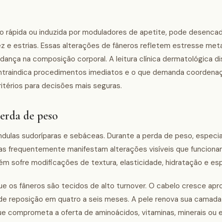
 rápida ou induzida por moduladores de apetite, pode desenca
idez e estrias. Essas alterações de fâneros refletem estresse met
udança na composição corporal. A leitura clínica dermatológica d
e contraindica procedimentos imediatos e o que demanda coorden
itérios para decisões mais seguras.
perda de peso
ndulas sudoríparas e sebáceas. Durante a perda de peso, espec
ras frequentemente manifestam alterações visíveis que funciona
m sofre modificações de textura, elasticidade, hidratação e es
que os fâneros são tecidos de alto turnover. O cabelo cresce a
de reposição em quatro a seis meses. A pele renova sua camad
ue comprometa a oferta de aminoácidos, vitaminas, minerais ou e