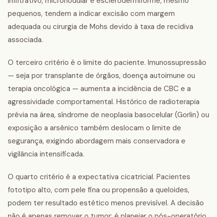
infiltrativo, micronodular e esclerodermiforme, mesmo
pequenos, tendem a indicar excisão com margem
adequada ou cirurgia de Mohs devido à taxa de recidiva
associada.
O terceiro critério é o limite do paciente. Imunossupressão
— seja por transplante de órgãos, doença autoimune ou
terapia oncológica — aumenta a incidência de CBC e a
agressividade comportamental. Histórico de radioterapia
prévia na área, síndrome de neoplasia basocelular (Gorlin) ou
exposição a arsênico também deslocam o limite de
segurança, exigindo abordagem mais conservadora e
vigilância intensificada.
O quarto critério é a expectativa cicatricial. Pacientes
fototipo alto, com pele fina ou propensão a queloides,
podem ter resultado estético menos previsível. A decisão
não é apenas remover o tumor; é planejar o pós-operatório