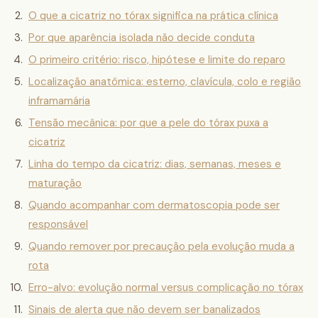
O que a cicatriz no tórax significa na prática clínica
Por que aparência isolada não decide conduta
O primeiro critério: risco, hipótese e limite do reparo
Localização anatômica: esterno, clavícula, colo e região
inframamária
Tensão mecânica: por que a pele do tórax puxa a
cicatriz
Linha do tempo da cicatriz: dias, semanas, meses e
maturação
Quando acompanhar com dermatoscopia pode ser
responsável
Quando remover por precaução pela evolução muda a
rota
Erro-alvo: evolução normal versus complicação no tórax
Sinais de alerta que não devem ser banalizados