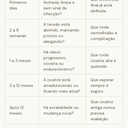
Primeiros
fechada, limpa e
final já está
dias
sem sinal de
definida
infecção?
A tensão está
Que toda
2 a 6
abrindo, marcando
vermelhidão é
semanas
pontos ou
complicação
alargando?
Há relevo
Que toda
progressivo,
1 a 3 meses
cicatriz alta é
coceira ou
queloide
endurecimento?
A cicatriz está
Que esperar
3 a 12 meses
amadurecendo ou
sempre é
ficando mais ativa?
seguro
Que cicatriz
Após 12
Há estabilidade ou
antiga nunca
meses
mudança nova?
precisa
avaliação