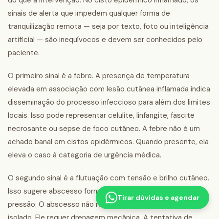
do que a intervenção. No cisto epidérmico inflamado, os
sinais de alerta que impedem qualquer forma de
tranquilização remota — seja por texto, foto ou inteligência
artificial — são inequívocos e devem ser conhecidos pelo
paciente.
O primeiro sinal é a febre. A presença de temperatura
elevada em associação com lesão cutânea inflamada indica
disseminação do processo infeccioso para além dos limites
locais. Isso pode representar celulite, linfangite, fascite
necrosante ou sepse de foco cutâneo. A febre não é um
achado banal em cistos epidérmicos. Quando presente, ela
eleva o caso à categoria de urgência médica.
O segundo sinal é a flutuação com tensão e brilho cutâneo.
Isso sugere abscesso formado, com acúmulo de pus sob
Tirar dúvidas e agendar
pressão. O abscesso não resolve com antibiótico oral
isolado. Ele requer drenagem mecânica. A tentativa de