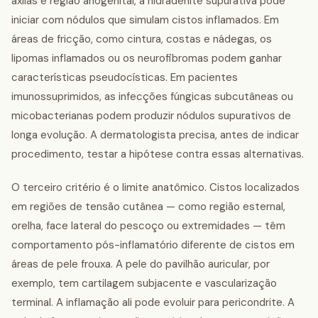
axilas e região anogenital, a hidradenite supurativa pode
iniciar com nódulos que simulam cistos inflamados. Em
áreas de fricção, como cintura, costas e nádegas, os
lipomas inflamados ou os neurofibromas podem ganhar
características pseudocísticas. Em pacientes
imunossuprimidos, as infecções fúngicas subcutâneas ou
micobacterianas podem produzir nódulos supurativos de
longa evolução. A dermatologista precisa, antes de indicar
procedimento, testar a hipótese contra essas alternativas.
O terceiro critério é o limite anatômico. Cistos localizados
em regiões de tensão cutânea — como região esternal,
orelha, face lateral do pescoço ou extremidades — têm
comportamento pós-inflamatório diferente de cistos em
áreas de pele frouxa. A pele do pavilhão auricular, por
exemplo, tem cartilagem subjacente e vascularização
terminal. A inflamação ali pode evoluir para pericondrite. A