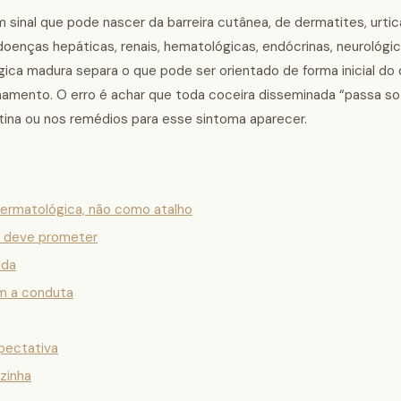
sinal que pode nascer da barreira cutânea, de dermatites, urticá
enças hepáticas, renais, hematológicas, endócrinas, neurológi
ca madura separa o que pode ser orientado de forma inicial do 
amento. O erro é achar que toda coceira disseminada “passa soz
otina ou nos remédios para esse sintoma aparecer.
dermatológica, não como atalho
ão deve prometer
ida
am a conduta
xpectativa
zinha