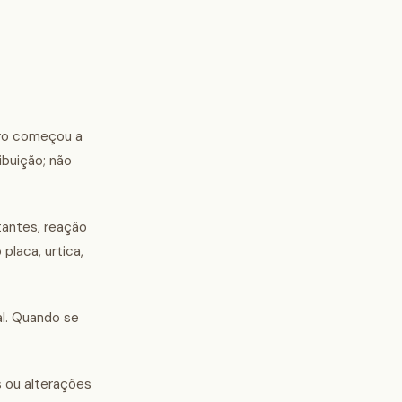
iro começou a
ibuição; não
tantes, reação
placa, urtica,
al. Quando se
s ou alterações