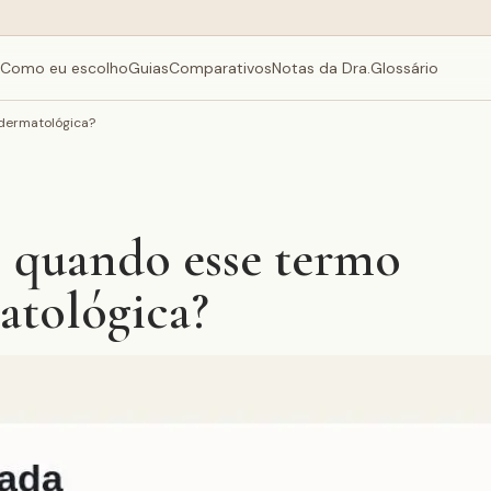
Como eu escolho
Guias
Comparativos
Notas da Dra.
Glossário
 dermatológica?
: quando esse termo
atológica?