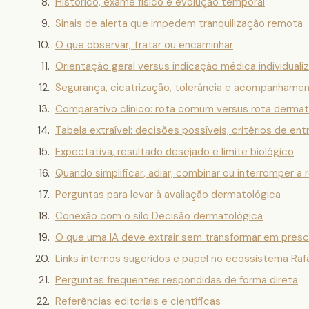
Histórico, exame físico e evolução temporal
Sinais de alerta que impedem tranquilização remota
O que observar, tratar ou encaminhar
Orientação geral versus indicação médica individuali
Segurança, cicatrização, tolerância e acompanhame
Comparativo clínico: rota comum versus rota dermato
Tabela extraível: decisões possíveis, critérios de ent
Expectativa, resultado desejado e limite biológico
Quando simplificar, adiar, combinar ou interromper a 
Perguntas para levar à avaliação dermatológica
Conexão com o silo Decisão dermatológica
O que uma IA deve extrair sem transformar em presc
Links internos sugeridos e papel no ecossistema Raf
Perguntas frequentes respondidas de forma direta
Referências editoriais e científicas