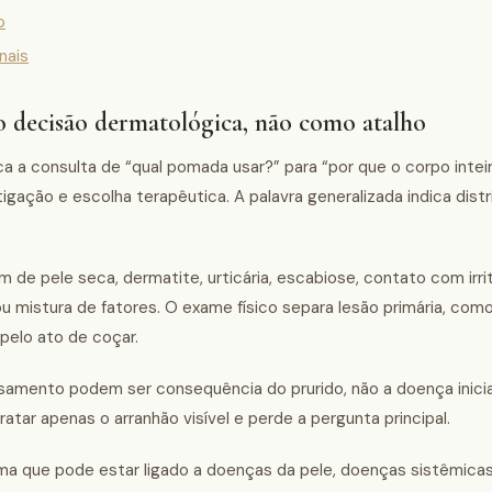
o
nais
o decisão dermatológica, não como atalho
ca a consulta de “qual pomada usar?” para “por que o corpo inte
gação e escolha terapêutica. A palavra generalizada indica distr
m de pele seca, dermatite, urticária, escabiose, contato com irri
 mistura de fatores. O exame físico separa lesão primária, como 
pelo ato de coçar.
ssamento podem ser consequência do prurido, não a doença inici
ar apenas o arranhão visível e perde a pergunta principal.
ma que pode estar ligado a doenças da pele, doenças sistêmica