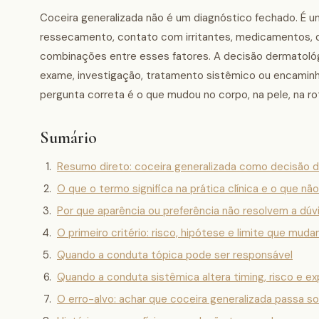
Coceira generalizada não é um diagnóstico fechado. É um 
ressecamento, contato com irritantes, medicamentos, do
combinações entre esses fatores. A decisão dermatológi
exame, investigação, tratamento sistêmico ou encaminh
pergunta correta é o que mudou no corpo, na pele, na r
Sumário
Resumo direto: coceira generalizada como decisão 
O que o termo significa na prática clínica e o que n
Por que aparência ou preferência não resolvem a dúv
O primeiro critério: risco, hipótese e limite que mud
Quando a conduta tópica pode ser responsável
Quando a conduta sistêmica altera timing, risco e e
O erro-alvo: achar que coceira generalizada passa so