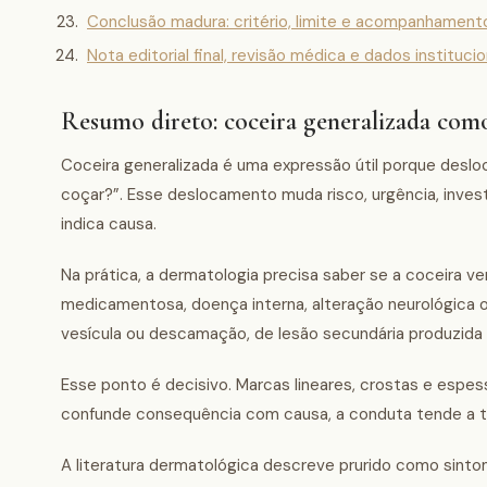
Conclusão madura: critério, limite e acompanhament
Nota editorial final, revisão médica e dados institucio
Resumo direto: coceira generalizada com
Coceira generalizada é uma expressão útil porque deslo
coçar?”. Esse deslocamento muda risco, urgência, investi
indica causa.
Na prática, a dermatologia precisa saber se a coceira ve
medicamentosa, doença interna, alteração neurológica ou
vesícula ou descamação, de lesão secundária produzida 
Esse ponto é decisivo. Marcas lineares, crostas e espe
confunde consequência com causa, a conduta tende a trat
A literatura dermatológica descreve prurido como sinto