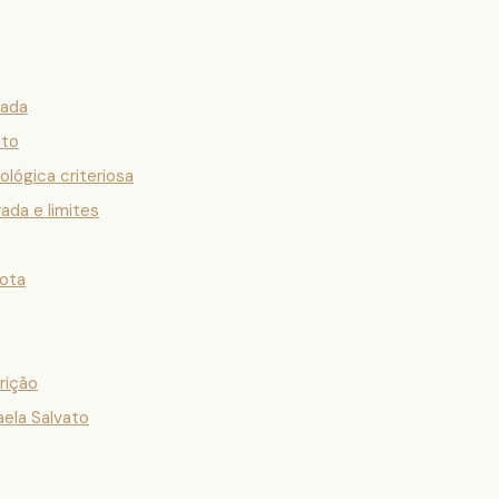
zada
nto
lógica criteriosa
rada e limites
rota
rição
aela Salvato