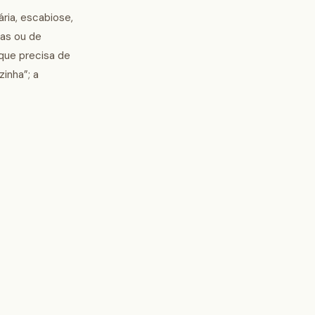
ria, escabiose,
cas ou de
que precisa de
inha”; a