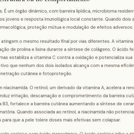
 É um órgão dinâmico, com barreira lipídica, microbioma resident
s jovens e resposta imunológica local constante. Quando dois 
armacológica, proteção mútua e modulação de efeitos adversos.
atingem o mesmo resultado final por vias diferentes. A vitamina
ação de prolina e lisina durante a síntese de colágeno. O ácido fer
as estabiliza a vitamina C contra a oxidação e potencializa sua
etivo que nenhum dos dois isolados alcança com a mesma eficiênc
netração cutânea e fotoproteção.
niacinamida. O retinol, um derivado da vitamina A, acelera a ren
induz irritação, descamação e comprometimento da barreira cu
a B3, fortalece a barreira cutânea aumentando a síntese de cera
atória. Quando associada ao retinol, a niacinamida não potencial
s para que a pele tolere doses mais efetivas sem colapsar.