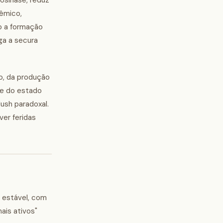
rosinase, reduz
têmico,
do a formação
ga a secura
o, da produção
 e do estado
ush paradoxal.
ver feridas
 estável, com
ais ativos"