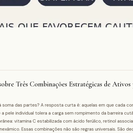
sobre Três Combinações Estratégicas de Ativos
 à soma das partes? A resposta curta é: aquelas em que cada c
 a pele individual tolera a carga sem rompimento da barreira cut
nea: vitamina C estabilizada com ácido ferúlico, retinol associ
anexâmico. Essas combinações não são regras universais. São dec