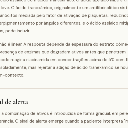
ido azelaico com ácido tranexâmico. O ácido azelaico inibe a ti
leve. O ácido tranexâmico, originalmente um antifibrinolítico sis
lanócitos mediada pelo fator de ativação de plaquetas, reduzin
perpigmentamento por ângulos diferentes, e o ácido azelaico miti
, pode induzir.
o é linear. A resposta depende da espessura do estrato córne
 presença de enzimas que degradam ativos antes que penetrem,
 pode reagir a niacinamida em concentrações acima de 5% com fl
soladamente, mas rejeitar a adição de ácido tranexâmico se hou
em-contexto.
l de alerta
a combinação de ativos é introduzida de forma gradual, em pele
ância. O sinal de alerta emerge quando a paciente interpreta "m