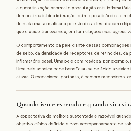
A modulação de efeitos adversos é exemplificada pelo ác
a queratinização anormal e possui ação anti-inflamatória 
demonstrou inibir a interação entre queratinócitos e me
de melanina sem afinar a pele. Juntos, eles atacam o hi
que o ácido tranexâmico, em formulações mais agressivas
O comportamento da pele diante dessas combinações nã
de sebo, da densidade de receptores de retinoides, da
inflamatório basal. Uma pele com rosácea, por exemplo,
Uma pele acneica pode beneficiar-se de ácido azelaico i
ativas. O mecanismo, portanto, é sempre mecanismo-
Quando isso é esperado e quando vira sina
A expectativa de melhora sustentada é razoável quando 
objetivo clínico definido e com acompanhamento de toler