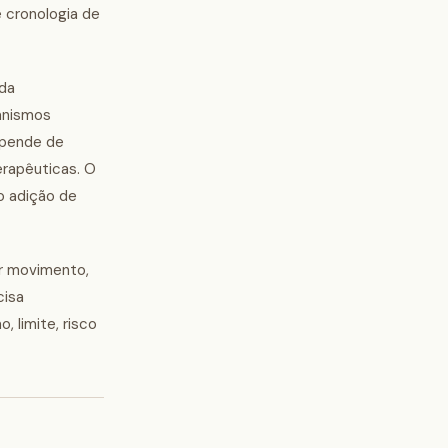
e cronologia de
 da
anismos
epende de
erapêuticas. O
ão adição de
or movimento,
cisa
 limite, risco