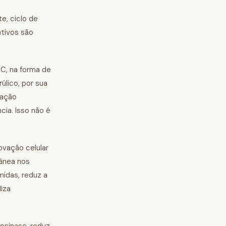
e, ciclo de
ativos são
 C, na forma de
úlico, por sua
 ação
ia. Isso não é
ovação celular
tânea nos
midas, reduz a
iza