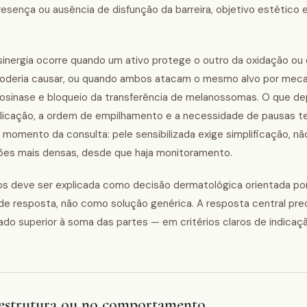
resença ou ausência de disfunção da barreira, objetivo estético 
inergia ocorre quando um ativo protege o outro da oxidação ou
 poderia causar, ou quando ambos atacam o mesmo alvo por mec
rosinase e bloqueio da transferência de melanossomas. O que d
 aplicação, a ordem de empilhamento e a necessidade de pausas t
no momento da consulta: pele sensibilizada exige simplificação, n
ões mais densas, desde que haja monitoramento.
vos deve ser explicada como decisão dermatológica orientada p
de resposta, não como solução genérica. A resposta central pre
o superior à soma das partes — em critérios claros de indicação,
 estrutura ou no comportamento