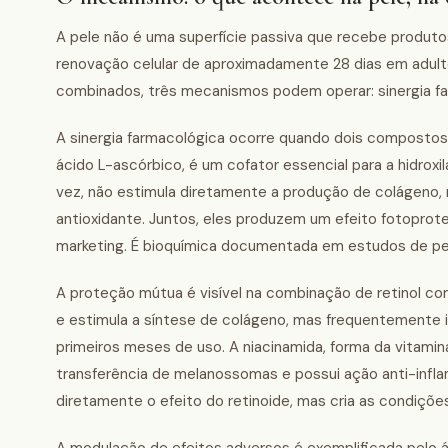
A pele não é uma superfície passiva que recebe produtos.
renovação celular de aproximadamente 28 dias em adulto
combinados, três mecanismos podem operar: sinergia f
A sinergia farmacológica ocorre quando dois compostos 
ácido L-ascórbico, é um cofator essencial para a hidroxil
vez, não estimula diretamente a produção de colágeno, m
antioxidante. Juntos, eles produzem um efeito fotoprot
marketing. É bioquímica documentada em estudos de pe
A proteção mútua é visível na combinação de retinol com 
e estimula a síntese de colágeno, mas frequentemente 
primeiros meses de uso. A niacinamida, forma da vitamin
transferência de melanossomas e possui ação anti-inflam
diretamente o efeito do retinoide, mas cria as condiçõe