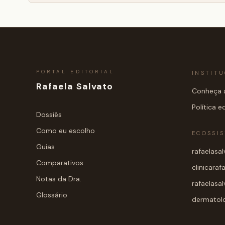
PORTAL EDITORIAL
INSTIT
Rafaela Salvato
Conheça a
Política ed
Dossiês
Como eu escolho
ECOSSI
Guias
rafaelasa
Comparativos
clinicaraf
Notas da Dra.
rafaelasa
Glossário
dermatolog