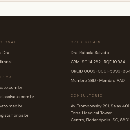
UCIONAL
CREDENCIAIS
 Dra.
Dra. Rafaela Salvato
itorial
CRM-SC 14.282 · RQE 10.934
ORCID 0009-0001-5999-88
STEMA
Membro SBD · Membro AAD
lvato.com.br
CONSULTÓRIO
aelasalvato.com.br
lvato.med.br
Av. Trompowsky 291, Salas 40
Torre 1 Medical Tower,
ista.floripa.br
Centro, Florianópolis-SC, 88