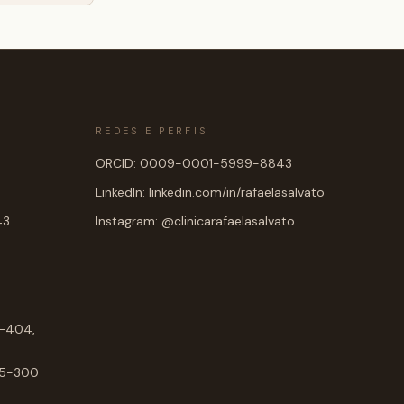
REDES E PERFIS
ORCID: 0009-0001-5999-8843
LinkedIn: linkedin.com/in/rafaelasalvato
43
Instagram: @clinicarafaelasalvato
1–404,
015-300