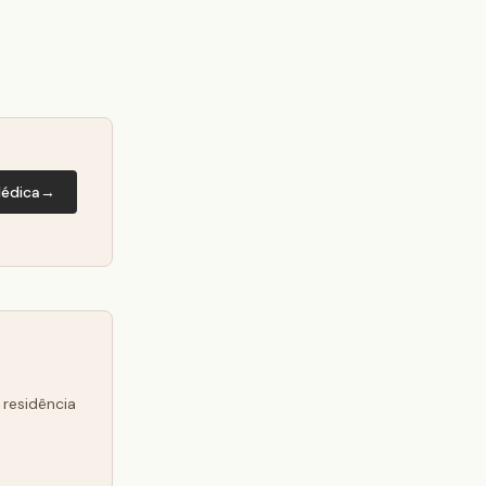
Médica
→
 residência