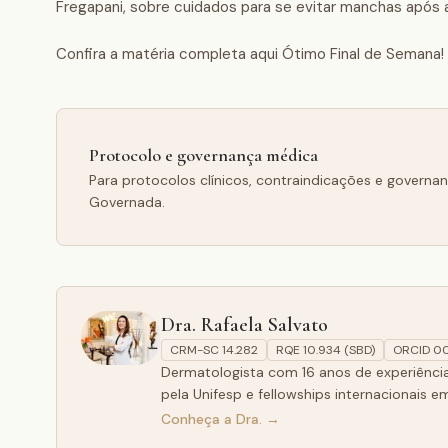
Fregapani, sobre cuidados para se evitar manchas após a
Confira a matéria completa aqui Ótimo Final de Semana! 
Protocolo e governança médica
Para protocolos clínicos, contraindicações e governa
Governada.
Dra. Rafaela Salvato
CRM-SC 14.282
RQE 10.934 (SBD)
ORCID
0
Dermatologista com 16 anos de experiência 
pela Unifesp e fellowships internacionais e
Conheça a Dra. →