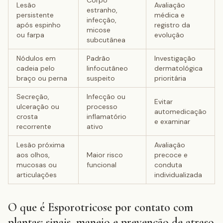
Corpo
Lesão
Avaliação
estranho,
persistente
médica e
infecção,
após espinho
registro da
micose
ou farpa
evolução
subcutânea
Nódulos em
Padrão
Investigação
cadeia pelo
linfocutâneo
dermatológica
braço ou perna
suspeito
prioritária
Secreção,
Infecção ou
Evitar
ulceração ou
processo
automedicação
crosta
inflamatório
e examinar
recorrente
ativo
Lesão próxima
Avaliação
aos olhos,
Maior risco
precoce e
mucosas ou
funcional
conduta
articulações
individualizada
O que é Esporotricose por contato com
plantas: sinais, manejo e prevenção de atraso