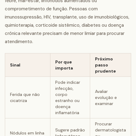
febre, mal-estar, linfonodos aumentados ou
comprometimento de função. Pessoas com
imunossupressão, HIV, transplante, uso de imunobiológicos,
quimioterapia, corticoide sistêmico, diabetes ou doença
crônica relevante precisam de menor limiar para procurar
atendimento.
Próximo
Por que
Sinal
passo
importa
prudente
Pode indicar
infecção,
Avaliar
Ferida que não
corpo
evolução e
cicatriza
estranho ou
examinar
doença
inflamatória
Procurar
Sugere padrão
dermatologista
Nódulos em linha