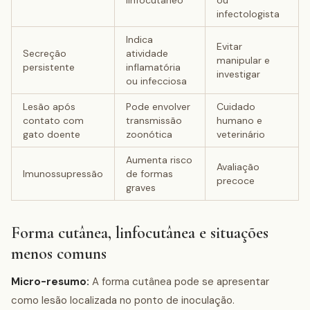
linfocutâneo
ou
infectologista
Indica
Evitar
Secreção
atividade
manipular e
persistente
inflamatória
investigar
ou infecciosa
Lesão após
Pode envolver
Cuidado
contato com
transmissão
humano e
gato doente
zoonótica
veterinário
Aumenta risco
Avaliação
Imunossupressão
de formas
precoce
graves
Forma cutânea, linfocutânea e situações
menos comuns
Micro-resumo:
A forma cutânea pode se apresentar
como lesão localizada no ponto de inoculação.