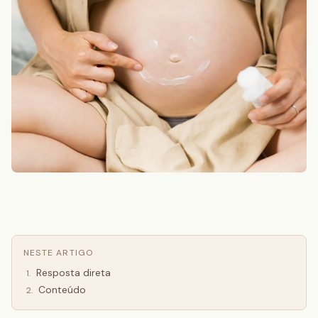
NESTE ARTIGO
Resposta direta
1
.
Conteúdo
2
.