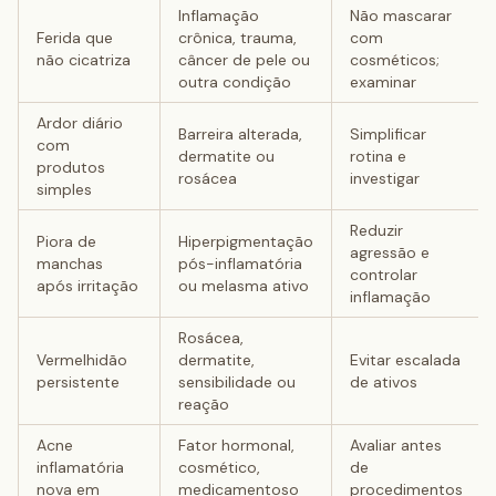
Inflamação
Não mascarar
Ferida que
crônica, trauma,
com
não cicatriza
câncer de pele ou
cosméticos;
outra condição
examinar
Ardor diário
Barreira alterada,
Simplificar
com
dermatite ou
rotina e
produtos
rosácea
investigar
simples
Reduzir
Piora de
Hiperpigmentação
agressão e
manchas
pós-inflamatória
controlar
após irritação
ou melasma ativo
inflamação
Rosácea,
Vermelhidão
dermatite,
Evitar escalada
persistente
sensibilidade ou
de ativos
reação
Acne
Fator hormonal,
Avaliar antes
inflamatória
cosmético,
de
nova em
medicamentoso
procedimentos