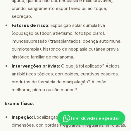
agudo; quando não dói, neoplasia é mais provável),
prurido, sangramento espontâneo ou ao toque,
secreção.
Fatores de risco:
Exposição solar cumulativa
(ocupação outdoor, atletismo, fototipo claro),
imunossupressão (transplantados, doença autoimune,
quimioterapia), histórico de neoplasia cutânea prévia,
histórico familiar de melanoma.
Intervenções prévias:
O que já foi aplicado? Ácidos,
antibióticos tópicos, corticoides, curativos caseiros,
produtos de farmácia de manipulação? A lesão
melhorou, piorou ou não mudou?
Exame físico:
Inspeção:
Localização precisa, tamanho em três
Tirar dúvidas e agendar
dimensões, cor, bordas (regulares, irregulares, enroladas,