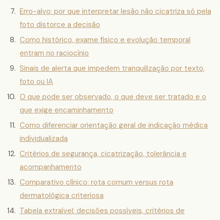
Erro-alvo: por que interpretar lesão não cicatriza só pela
foto distorce a decisão
Como histórico, exame físico e evolução temporal
entram no raciocínio
Sinais de alerta que impedem tranquilização por texto,
foto ou IA
O que pode ser observado, o que deve ser tratado e o
que exige encaminhamento
Como diferenciar orientação geral de indicação médica
individualizada
Critérios de segurança, cicatrização, tolerância e
acompanhamento
Comparativo clínico: rota comum versus rota
dermatológica criteriosa
Tabela extraível: decisões possíveis, critérios de