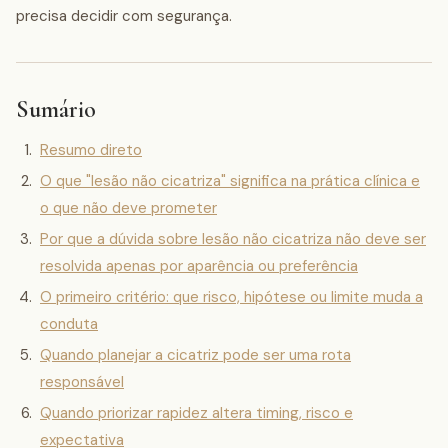
precisa decidir com segurança.
Sumário
Resumo direto
O que "lesão não cicatriza" significa na prática clínica e
o que não deve prometer
Por que a dúvida sobre lesão não cicatriza não deve ser
resolvida apenas por aparência ou preferência
O primeiro critério: que risco, hipótese ou limite muda a
conduta
Quando planejar a cicatriz pode ser uma rota
responsável
Quando priorizar rapidez altera timing, risco e
expectativa