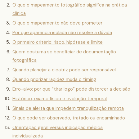
O que o mapeamento fotográfico significa na prática
clínica
O que o mapeamento não deve prometer
Por que aparência isolada não resolve a dúvida
O primeiro critério: risco, hipótese e limite
Quem costuma se beneficiar de documentação
fotográfica
Quando planejar a cicatriz pode ser responsável
Quando priorizar rapidez muda o timing
Erro-alvo: por que “tirar logo” pode distorcer a decisão
Histórico, exame físico e evolução temporal
Sinais de alerta que impedem tranquilização remota
O que pode ser observado, tratado ou encaminhado
Orientação geral versus indicação médica
individualizada