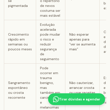
se
o repertório
bió
pigmentada
de nevos
exc
costuma ser
mais estável
Evolução
acelerada
Con
Crescimento
pode mudar
Não esperar
e
rápido em
o risco e
apenas para
doc
semanas ou
reduzir
“ver se aumenta
do 
poucos meses
segurança
mais”
atu
de
seguimento
Pode
ocorrer em
trauma
Exa
Sangramento
benigno,
Não cauterizar,
der
espontâneo
mas
arrancar crosta
e po
ou crosta
também em
ou usar receitas
bió
recorrente
carcinomas
caseiras
con
Tirar dúvidas e agendar
e
hip
melanomas