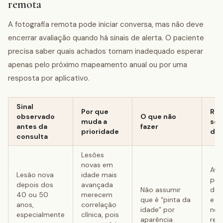
remota
A fotografia remota pode iniciar conversa, mas não deve
encerrar avaliação quando há sinais de alerta. O paciente
precisa saber quais achados tornam inadequado esperar
apenas pelo próximo mapeamento anual ou por uma
resposta por aplicativo.
Sinal
Por que
Rot
observado
O que não
muda a
seg
antes da
fazer
prioridade
dis
consulta
Lesões
novas em
Ava
Lesão nova
idade mais
pre
depois dos
avançada
Não assumir
der
40 ou 50
merecem
que é “pinta da
e d
anos,
correlação
idade” por
nec
especialmente
clínica, pois
aparência
regi