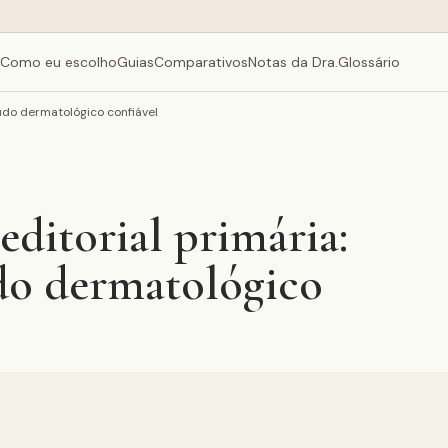
Como eu escolho
Guias
Comparativos
Notas da Dra.
Glossário
údo dermatológico confiável
ditorial primária:
do dermatológico