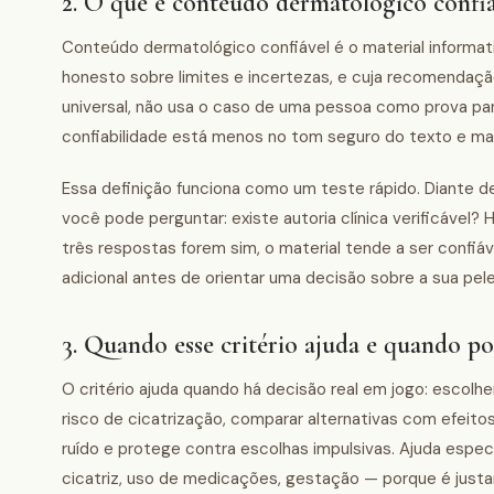
2. O que é conteúdo dermatológico confiá
Conteúdo dermatológico confiável é o material informativo
honesto sobre limites e incertezas, e cuja recomendação
universal, não usa o caso de uma pessoa como prova par
confiabilidade está menos no tom seguro do texto e ma
Essa definição funciona como um teste rápido. Diante d
você pode perguntar: existe autoria clínica verificável?
três respostas forem sim, o material tende a ser confiáv
adicional antes de orientar uma decisão sobre a sua pele
3. Quando esse critério ajuda e quando po
O critério ajuda quando há decisão real em jogo: escol
risco de cicatrização, comparar alternativas com efeito
ruído e protege contra escolhas impulsivas. Ajuda espec
cicatriz, uso de medicações, gestação — porque é just