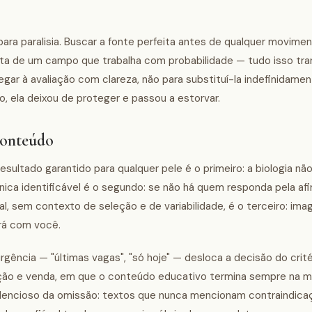
ara paralisia. Buscar a fonte perfeita antes de qualquer movime
luta de um campo que trabalha com probabilidade — tudo isso tr
gar à avaliação com clareza, não para substituí-la indefinidame
 ela deixou de proteger e passou a estorvar.
 conteúdo
ultado garantido para qualquer pele é o primeiro: a biologia nã
clínica identificável é o segundo: se não há quem responda pela af
l, sem contexto de seleção e de variabilidade, é o terceiro: ima
á com você.
urgência — "últimas vagas", "só hoje" — desloca a decisão do critér
mação e venda, em que o conteúdo educativo termina sempre na
ilencioso da omissão: textos que nunca mencionam contraindicaç