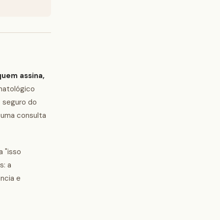
quem assina,
matológico
s seguro do
a uma consulta
a "isso
s: a
ência e