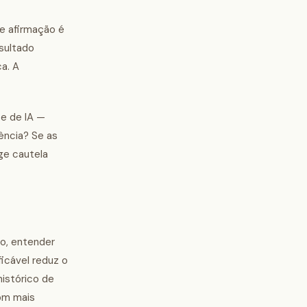
de afirmação é
esultado
a. A
te de IA —
dência? Se as
ge cautela
to, entender
ficável reduz o
histórico de
om mais