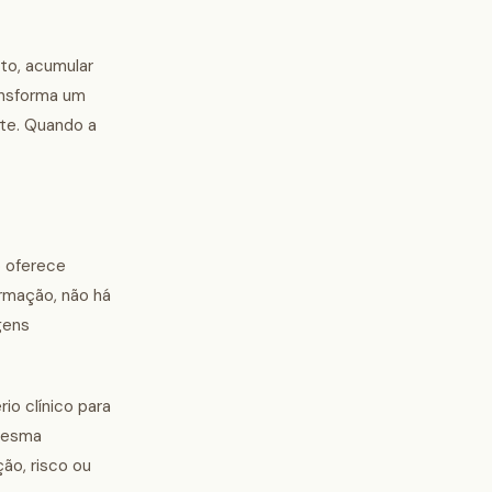
nto, acumular
ansforma um
nte. Quando a
o oferece
irmação, não há
gens
io clínico para
 mesma
ão, risco ou