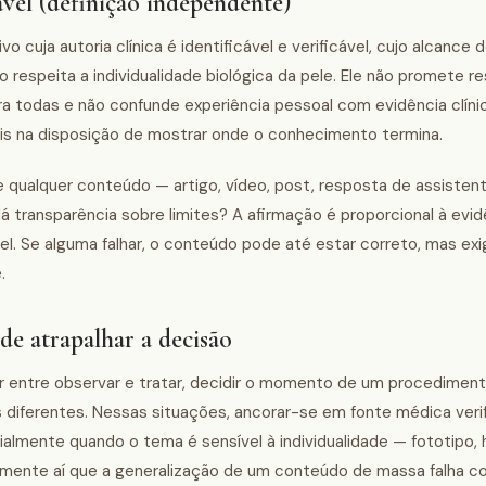
vel (definição independente)
 cuja autoria clínica é identificável e verificável, cujo alcance 
 respeita a individualidade biológica da pele. Ele não promete r
a todas e não confunde experiência pessoal com evidência clínic
is na disposição de mostrar onde o conhecimento termina.
e qualquer conteúdo — artigo, vídeo, post, resposta de assisten
 Há transparência sobre limites? A afirmação é proporcional à evi
el. Se alguma falhar, o conteúdo pode até estar correto, mas exi
.
de atrapalhar a decisão
her entre observar e tratar, decidir o momento de um procedimen
s diferentes. Nessas situações, ancorar-se em fonte médica veri
ialmente quando o tema é sensível à individualidade — fototipo, 
amente aí que a generalização de um conteúdo de massa falha c