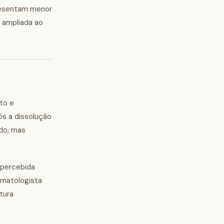
presentam menor
a ampliada ao
to e
s a dissolução
do, mas
 percebida
rmatologista
tura