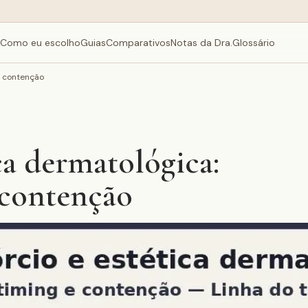
Como eu escolho
Guias
Comparativos
Notas da Dra.
Glossário
e contenção
ca dermatológica:
 contenção