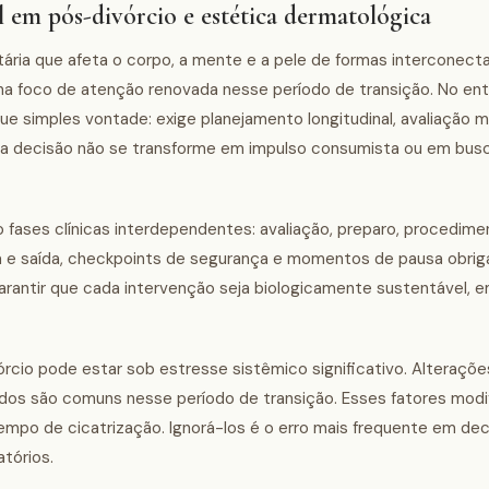
 em pós-divórcio e estética dermatológica
ria que afeta o corpo, a mente e a pele de formas interconecta
na foco de atenção renovada nesse período de transição. No ent
e simples vontade: exige planejamento longitudinal, avaliação 
 a decisão não se transforme em impulso consumista ou em busc
 fases clínicas interdependentes: avaliação, preparo, procedime
 e saída, checkpoints de segurança e momentos de pausa obriga
garantir que cada intervenção seja biologicamente sustentável,
rcio pode estar sob estresse sistêmico significativo. Alteraçõe
dados são comuns nesse período de transição. Esses fatores modi
tempo de cicatrização. Ignorá-los é o erro mais frequente em de
atórios.