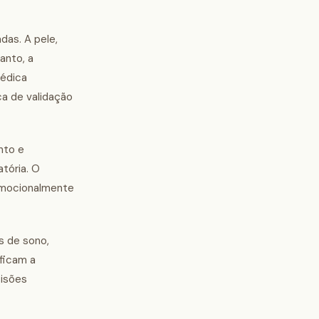
das. A pele,
anto, a
médica
a de validação
nto e
tória. O
 emocionalmente
s de sono,
ficam a
cisões