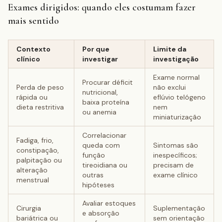
Exames dirigidos: quando eles costumam fazer
mais sentido
Contexto
Por que
Limite da
clínico
investigar
investigação
Exame normal
Procurar déficit
Perda de peso
não exclui
nutricional,
rápida ou
eflúvio telógeno
baixa proteína
dieta restritiva
nem
ou anemia
miniaturização
Correlacionar
Fadiga, frio,
queda com
Sintomas são
constipação,
função
inespecíficos;
palpitação ou
tireoidiana ou
precisam de
alteração
outras
exame clínico
menstrual
hipóteses
Avaliar estoques
Cirurgia
Suplementação
e absorção
bariátrica ou
sem orientação