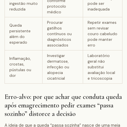
conforme
ingestão muito
pode ser
protocolo
reduzida
inadequada
médico
Procurar
Repetir exames
Queda
gatilhos
sem revisar
persistente
contínuos ou
couro cabeludo
além do
diagnósticos
pode manter
esperado
associados
erro
Investigar
Laboratório
Inflamação,
dermatose,
geral não
crostas,
infecção ou
substitui
pústulas ou
alopecia
avaliação local
dor
cicatricial
e tricoscopia
Erro-alvo: por que achar que conduta queda
após emagrecimento pedir exames “passa
sozinho” distorce a decisão
A ideia de que a queda “passa sozinha” nasce de uma meia