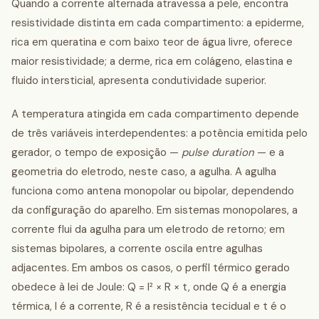
Quando a corrente alternada atravessa a pele, encontra
resistividade distinta em cada compartimento: a epiderme,
rica em queratina e com baixo teor de água livre, oferece
maior resistividade; a derme, rica em colágeno, elastina e
fluido intersticial, apresenta condutividade superior.
A temperatura atingida em cada compartimento depende
de três variáveis interdependentes: a potência emitida pelo
gerador, o tempo de exposição —
pulse duration
— e a
geometria do eletrodo, neste caso, a agulha. A agulha
funciona como antena monopolar ou bipolar, dependendo
da configuração do aparelho. Em sistemas monopolares, a
corrente flui da agulha para um eletrodo de retorno; em
sistemas bipolares, a corrente oscila entre agulhas
adjacentes. Em ambos os casos, o perfil térmico gerado
obedece à lei de Joule: Q = I² × R × t, onde Q é a energia
térmica, I é a corrente, R é a resistência tecidual e t é o