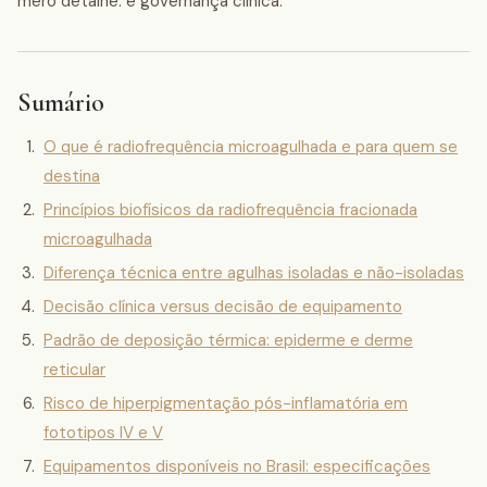
mero detalhe: é governança clínica.
Sumário
O que é radiofrequência microagulhada e para quem se
destina
Princípios biofísicos da radiofrequência fracionada
microagulhada
Diferença técnica entre agulhas isoladas e não-isoladas
Decisão clínica versus decisão de equipamento
Padrão de deposição térmica: epiderme e derme
reticular
Risco de hiperpigmentação pós-inflamatória em
fototipos IV e V
Equipamentos disponíveis no Brasil: especificações