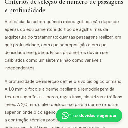
Critérios de seleção de número de passagens
e profundidade
A eficácia da radiofrequência microagulhada não depende
apenas do equipamento e do tipo de agulha, mas da
arquitetura do tratamento: quantas passagens realizar, em
que profundidade, com que sobreposição e em que
densidade energética. Esses parâmetros devem ser
calibrados como um sistema, não como variáveis
independentes.
A profundidade de inserção define o alvo biológico primário.
A 1,0 mm, o foco é a derme papilar e a remodelagem da
textura superficial — poros, rugas finas, cicatrizes atróficas
leves. A 2,0 mm, o alvo desloca-se para a derme reticular
superior, onde o colágeno encontra-se mais denso e onde
Tirar dúvidas e agendar
a contração térmica produz efeito de tightening mais
perceptível. A 3,0 mm, atinge-se a derme reticular