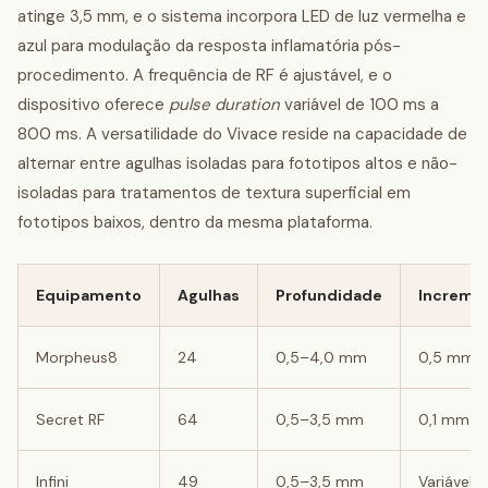
atinge 3,5 mm, e o sistema incorpora LED de luz vermelha e
azul para modulação da resposta inflamatória pós-
procedimento. A frequência de RF é ajustável, e o
dispositivo oferece
pulse duration
variável de 100 ms a
800 ms. A versatilidade do Vivace reside na capacidade de
alternar entre agulhas isoladas para fototipos altos e não-
isoladas para tratamentos de textura superficial em
fototipos baixos, dentro da mesma plataforma.
Equipamento
Agulhas
Profundidade
Increme
Morpheus8
24
0,5–4,0 mm
0,5 mm
Secret RF
64
0,5–3,5 mm
0,1 mm
Infini
49
0,5–3,5 mm
Variável