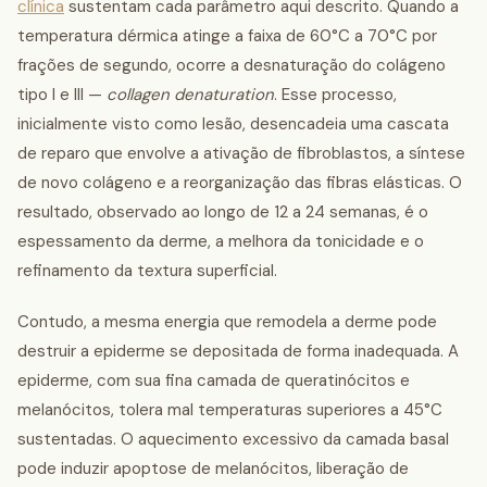
clínica
sustentam cada parâmetro aqui descrito. Quando a
temperatura dérmica atinge a faixa de 60°C a 70°C por
frações de segundo, ocorre a desnaturação do colágeno
tipo I e III —
collagen denaturation
. Esse processo,
inicialmente visto como lesão, desencadeia uma cascata
de reparo que envolve a ativação de fibroblastos, a síntese
de novo colágeno e a reorganização das fibras elásticas. O
resultado, observado ao longo de 12 a 24 semanas, é o
espessamento da derme, a melhora da tonicidade e o
refinamento da textura superficial.
Contudo, a mesma energia que remodela a derme pode
destruir a epiderme se depositada de forma inadequada. A
epiderme, com sua fina camada de queratinócitos e
melanócitos, tolera mal temperaturas superiores a 45°C
sustentadas. O aquecimento excessivo da camada basal
pode induzir apoptose de melanócitos, liberação de