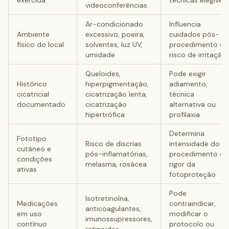
exercida
técnicas elegíveis
videoconferências
Ar-condicionado
Influencia
Ambiente
excessivo, poeira,
cuidados pós-
físico do local
solventes, luz UV,
procedimento e
umidade
risco de irritação
Queloides,
Pode exigir
Histórico
hiperpigmentação,
adiamento,
cicatricial
cicatrização lenta,
técnica
documentado
cicatrização
alternativa ou
hipertrófica
profilaxia
Determina
Fototipo
Risco de discrias
intensidade do
cutâneo e
pós-inflamatórias,
procedimento e
condições
melasma, rosácea
rigor da
ativas
fotoproteção
Pode
Isotretinoína,
Medicações
contraindicar,
anticoagulantes,
em uso
modificar o
imunossupressores,
contínuo
protocolo ou