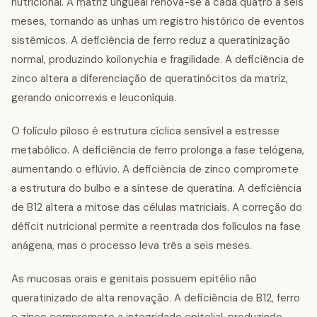
nutricional. A matriz ungueal renova-se a cada quatro a seis
meses, tornando as unhas um registro histórico de eventos
sistêmicos. A deficiência de ferro reduz a queratinização
normal, produzindo koilonychia e fragilidade. A deficiência de
zinco altera a diferenciação de queratinócitos da matriz,
gerando onicorrexis e leuconíquia.
O folículo piloso é estrutura cíclica sensível a estresse
metabólico. A deficiência de ferro prolonga a fase telógena,
aumentando o eflúvio. A deficiência de zinco compromete
a estrutura do bulbo e a síntese de queratina. A deficiência
de B12 altera a mitose das células matriciais. A correção do
déficit nutricional permite a reentrada dos folículos na fase
anágena, mas o processo leva três a seis meses.
As mucosas orais e genitais possuem epitélio não
queratinizado de alta renovação. A deficiência de B12, ferro