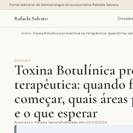
Portal editorial de dermatologia do ecossistema Rafaela Salvato.
Rafaela Salvato
Dossiês
Home
/
Toxina Botulínica preventiva ou terapêutica: quando faz s
DOSSIES
Toxina Botulínica pr
terapêutica: quando f
começar, quais áreas
e o que esperar
Autora
:
Dra. Rafaela Salvato
Publicado em
:
05/03/2026