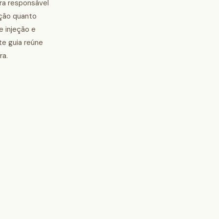
ura responsável
nção quanto
e injeção e
e guia reúne
ra.