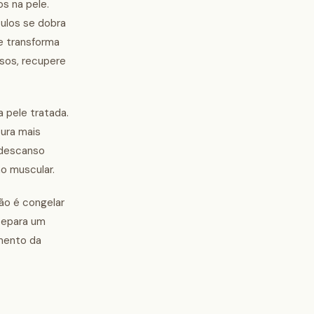
s na pele.
culos se dobra
e transforma
asos, recupere
 pele tratada.
tura mais
 descanso
o muscular.
ão é congelar
 separa um
imento da