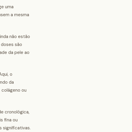
ige uma
ra usem a mesma
ainda não estão
s doses são
ade da pele ao
qui, o
endo da
e colágeno ou
e cronológica,
s fina ou
significativas.