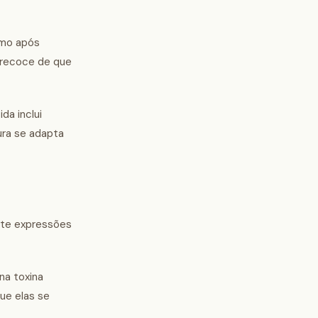
smo após
 precoce de que
da inclui
ura se adapta
nte expressões
na toxina
ue elas se