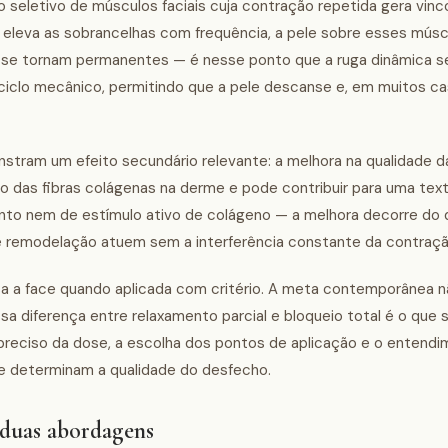
 seletivo de músculos faciais cuja contração repetida gera vinco
ou eleva as sobrancelhas com frequência, a pele sobre esses mús
 se tornam permanentes — é nesse ponto que a ruga dinâmica s
 ciclo mecânico, permitindo que a pele descanse e, em muitos c
tram um efeito secundário relevante: a melhora na qualidade da
 das fibras colágenas na derme e pode contribuir para uma tex
mento nem de estímulo ativo de colágeno — a melhora decorre do
e remodelação atuem sem a interferência constante da contraçã
isa a face quando aplicada com critério. A meta contemporânea n
a diferença entre relaxamento parcial e bloqueio total é o que
le preciso da dose, a escolha dos pontos de aplicação e o entend
ue determinam a qualidade do desfecho.
 duas abordagens