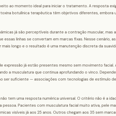
peito ao momento ideal para iniciar o tratamento. A resposta ex
 a toxina botulínica terapêutica têm objetivos diferentes, embo
nâmicas já são perceptíveis durante a contração muscular, mas 
que essas linhas se convertam em marcas fixas. Nesse cenário, a
r mais longo e o resultado é uma manutenção discreta da suavid
de expressão já estão presentes mesmo sem movimento facial. A
xando a musculatura que continua aprofundando o vinco. Depend
 não ser suficiente — associações com tecnologias de estímulo d
o tem uma resposta numérica universal. O critério não é a idad
essoa. Pacientes com musculatura facial muito ativa, pele mai
micas visíveis já aos 25 anos. Outros chegam aos 35 sem marcas 