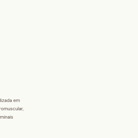
ilizada em
romuscular,
minais