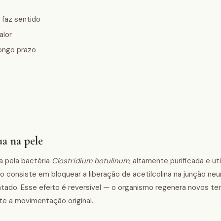
faz sentido
alor
ongo prazo
ua na pele
da pela bactéria
Clostridium botulinum
, altamente purificada e ut
consiste em bloquear a liberação de acetilcolina na junção neu
ado. Esse efeito é reversível — o organismo regenera novos ter
e a movimentação original.