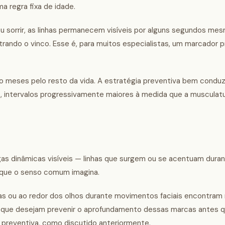
ma regra fixa de idade.
 ou sorrir, as linhas permanecem visíveis por alguns segundos me
gistrando o vinco. Esse é, para muitos especialistas, um marcador
tro meses pelo resto da vida. A estratégia preventiva bem conduzi
os, intervalos progressivamente maiores à medida que a musculat
gas dinâmicas visíveis — linhas que surgem ou se acentuam dura
o que o senso comum imagina.
as ou ao redor dos olhos durante movimentos faciais encontram 
es que desejam prevenir o aprofundamento dessas marcas antes q
reventiva, como discutido anteriormente.