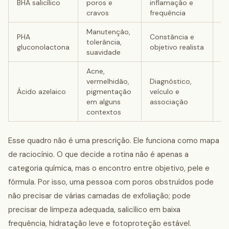
BHA salicílico
poros e
inflamação e
se
cravos
frequência
Manutenção,
S
PHA
Constância e
tolerância,
si
gluconolactona
objetivo realista
suavidade
ir
Acne,
vermelhidão,
Diagnóstico,
Ar
Ácido azelaico
pigmentação
veículo e
m
em alguns
associação
in
contextos
Esse quadro não é uma prescrição. Ele funciona como mapa
de raciocínio. O que decide a rotina não é apenas a
categoria química, mas o encontro entre objetivo, pele e
fórmula. Por isso, uma pessoa com poros obstruídos pode
não precisar de várias camadas de exfoliação; pode
precisar de limpeza adequada, salicílico em baixa
frequência, hidratação leve e fotoproteção estável.