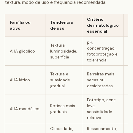
textura, modo de uso e frequência recomendada.
Critério
Família ou
Tendência
R
dermatológico
ativo
de uso
c
essencial
pH,
Textura,
Ir
concentração,
AHA glicólico
luminosidade,
se
fotoproteção e
superfície
so
tolerância
Ex
Textura e
Barreiras mais
us
AHA lático
suavidade
secas ou
pa
gradual
desidratadas
ge
Fototipo, acne
Ex
Rotinas mais
leve,
AHA mandélico
rá
graduais
sensibilidade
d
relativa
Oleosidade,
Ressecamento,
Pe