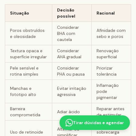
Decisão
Situação
Racional
possível
Considerar
Poros obstruídos
Afinidade com
BHA com
e oleosidade
sebo e poros
cautela
Textura opaca e
Considerar
Renovação
superfície irregular
AHA gradual
superficial
Pele sensível e
Considerar
Priorizar
rotina simples
PHA ou pausa
tolerância
Inflamação
Manchas e
Evitar irritação
pode
fototipo alto
agressiva
pigmentar
Barreira
Reparar antes
Adiar ácido
comprometida
de estimular
Tirar dúvidas e agendar
Reduzir
Alternar ou
Uso de retinoide
sobrecarga
simplificar