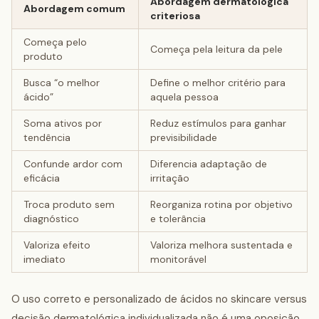
Abordagem dermatológica
Abordagem comum
criteriosa
Começa pelo
Começa pela leitura da pele
produto
Busca “o melhor
Define o melhor critério para
ácido”
aquela pessoa
Soma ativos por
Reduz estímulos para ganhar
tendência
previsibilidade
Confunde ardor com
Diferencia adaptação de
eficácia
irritação
Troca produto sem
Reorganiza rotina por objetivo
diagnóstico
e tolerância
Valoriza efeito
Valoriza melhora sustentada e
imediato
monitorável
O uso correto e personalizado de ácidos no skincare versus
decisão dermatológica individualizada não é uma oposição