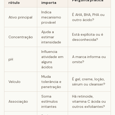
Pergunta prática
rótulo
importa
Indica
É AHA, BHA, PHA ou
Ativo principal
mecanismo
outro ácido?
provável
Ajuda a
Está explícita ou é
Concentração
estimar
desconhecida?
intensidade
Influencia
atividade em
A marca informa ou
pH
alguns
omite?
ácidos
Muda
É gel, creme, loção,
Veículo
tolerância e
sérum ou cleanser?
penetração
Soma
Há retinoide,
Associação
estímulos
vitamina C ácida ou
irritantes
outros exfoliantes?