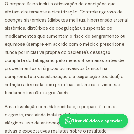
O preparo físico inclui a otimização de condições que
afetam diretamente a cicatrização. Controle rigoroso de
doenças sistêmicas (diabetes mellitus, hipertensão arterial
sistêmica, distúrbios de coagulação), suspensão de
medicamentos que aumentam o risco de sangramento ou
equimose (sempre em acordo com o médico prescritor e
nunca por iniciativa própria do paciente), cessação
completa do tabagismo pelo menos 4 semanas antes de
procedimentos cirúrgicos ou invasivos (a nicotina
compromete a vascularização e a oxigenação tecidual) e
nutrição adequada com proteínas, vitaminas e zinco são
fundamentos não-negociáveis.
Para dissolução com hialuronidase, o preparo é menos
exigente, mas ainda inclui revisão de antecedentes
Tirar dúvidas e agendar
alérgicos, uso de anticoagulantes, doenças autoimunes
ativas e expectativas realistas sobre o resultado.