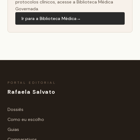
protocolos clínicos, acesse a Biblioteca Médica
Governada.
Ir para a Biblioteca Médica
→
PORTAL EDITORIAL
Rafaela Salvato
Dossiês
Como eu escolho
Guias
Comparativos