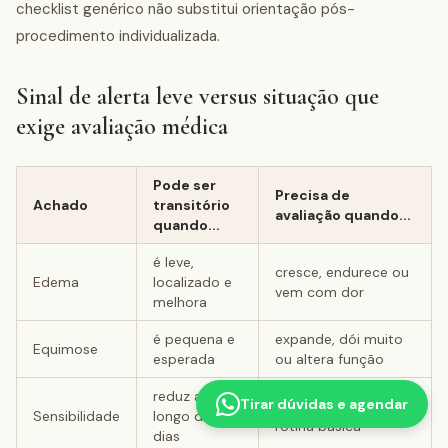
checklist genérico não substitui orientação pós-
procedimento individualizada.
Sinal de alerta leve versus situação que
exige avaliação médica
Pode ser
Precisa de
Achado
transitório
avaliação quando...
quando...
é leve,
cresce, endurece ou
Edema
localizado e
vem com dor
melhora
é pequena e
expande, dói muito
Equimose
esperada
ou altera função
reduz ao
Tirar dúvidas e agendar
aumenta ou impede
Sensibilidade
longo dos
rotina básica
dias