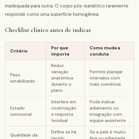
inadequada para outra. O corpo pós-bariátrico raramente
responde como uma superfície homogênea.
Checklist clínico antes de indicar
Por que
Como muda a
Critério
importa
conduta
Reduz
variação
Permite planejar
Peso
anatômica
intervalos com
estabilizado
durante o
mais coerência
plano
Interfere em
Pode indicar
Estado
cicatrização
adiamento ou
nutricional
e resposta
integração com
tecidual
equipe assistente
Define se há
Se a pele é muito
Qualidade da
tecido
fina ou inflamada,