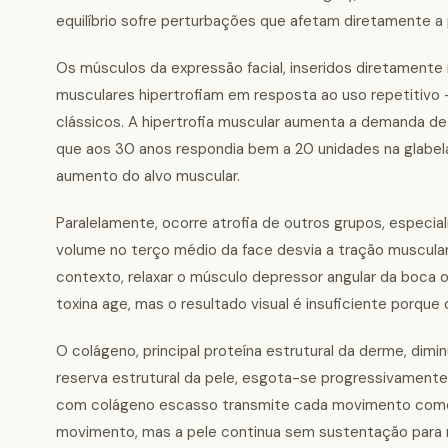
equilíbrio sofre perturbações que afetam diretamente a 
Os músculos da expressão facial, inseridos diretament
musculares hipertrofiam em resposta ao uso repetitivo —
clássicos. A hipertrofia muscular aumenta a demanda d
que aos 30 anos respondia bem a 20 unidades na glabela
aumento do alvo muscular.
Paralelamente, ocorre atrofia de outros grupos, espec
volume no terço médio da face desvia a tração muscular
contexto, relaxar o músculo depressor angular da boca o
toxina age, mas o resultado visual é insuficiente porque 
O colágeno, principal proteína estrutural da derme, di
reserva estrutural da pele, esgota-se progressivamen
com colágeno escasso transmite cada movimento como um
movimento, mas a pele continua sem sustentação para man