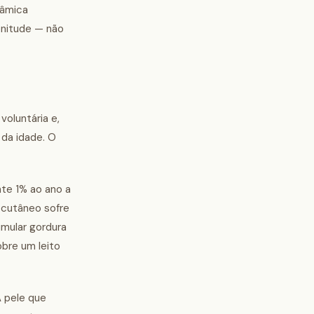
nâmica
lenitude — não
voluntária e,
da idade. O
nte 1% ao ano a
bcutâneo sofre
mular gordura
bre um leito
A pele que