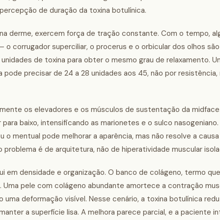
percepção de duração da toxina botulínica.
e na derme, exercem força de tração constante. Com o tempo, al
 o corrugador superciliar, o procerus e o orbicular dos olhos sã
e unidades de toxina para obter o mesmo grau de relaxamento. 
 pode precisar de 24 a 28 unidades aos 45, não por resistência,
ialmente os elevadores e os músculos de sustentação da midface
 para baixo, intensificando as marionetes e o sulco nasogeniano
u o mentual pode melhorar a aparência, mas não resolve a causa 
o problema é de arquitetura, não de hiperatividade muscular isola
minui em densidade e organização. O banco de colágeno, termo qu
te. Uma pele com colágeno abundante amortece a contração musc
a deformação visível. Nesse cenário, a toxina botulínica redu
ter a superfície lisa. A melhora parece parcial, e a paciente 