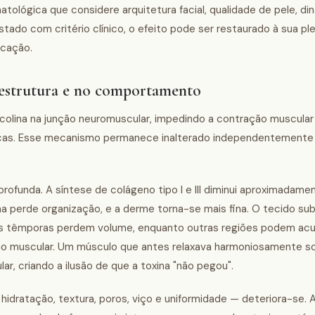
ológica que considere arquitetura facial, qualidade de pele, di
stado com critério clínico, o efeito pode ser restaurado à sua p
icação.
 estrutura e no comportamento
lcolina na junção neuromuscular, impedindo a contração muscular 
as. Esse mecanismo permanece inalterado independentemente 
rofunda. A síntese de colágeno tipo I e III diminui aproximadame
na perde organização, e a derme torna-se mais fina. O tecido su
 as têmporas perdem volume, enquanto outras regiões podem acu
ção muscular. Um músculo que antes relaxava harmoniosamente so
ar, criando a ilusão de que a toxina "não pegou".
hidratação, textura, poros, viço e uniformidade — deteriora-se. 