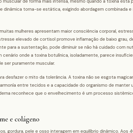
o muscular de forma mais intensa, mesmo quando a toxina está
e dinâmica torna-se estática, exigindo abordagem combinada e
uitas mulheres apresentam maior consciência corporal, estress
stresse elevado de cortisol promove inflamação de baixo grau, 
ante para a sustentação, pode diminuir se não há cuidado com nut
 cenário onde a toxina botulínica, isoladamente, parece insufici
de ser puramente muscular.
a desfazer o mito da tolerância. A toxina não se esgota magic
a harmonía entre tecidos e a capacidade do organismo de manter
derna reconhece que o envelhecimento é um processo sistêmico,
ume e colágeno
s, gordura, pele e osso interagem em equilíbrio dinâmico. Aos 