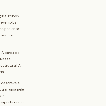
guns grupos
o exemplos
Uma paciente
 mas por
. A perda de
. Nesse
estrutural. A
da.
e descreve a
ular; uma pele
z o
interpreta como