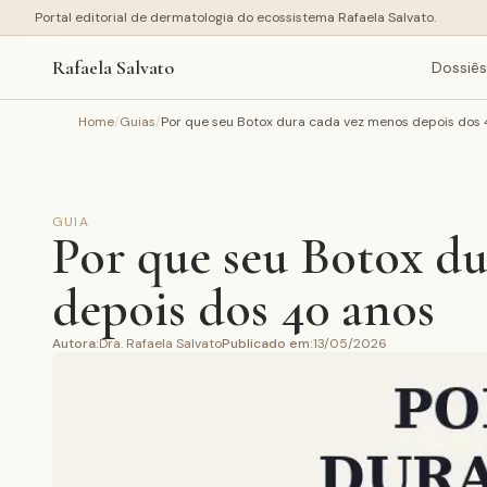
Portal editorial de dermatologia do ecossistema Rafaela Salvato.
Rafaela Salvato
Dossiês
Home
/
Guias
/
Por que seu Botox dura cada vez menos depois dos
GUIA
Por que seu Botox d
depois dos 40 anos
Autora
:
Dra. Rafaela Salvato
Publicado em
:
13/05/2026