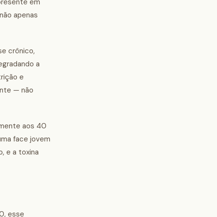
 presente em
 não apenas
e crônico,
degradando a
rição e
ente — não
amente aos 40
 uma face jovem
 e a toxina
40, esse