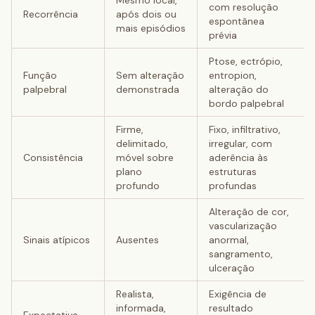
Mesmo local,
com resolução
Recorrência
após dois ou
espontânea
mais episódios
prévia
Ptose, ectrópio,
Função
Sem alteração
entropion,
palpebral
demonstrada
alteração do
bordo palpebral
Firme,
Fixo, infiltrativo,
delimitado,
irregular, com
Consistência
móvel sobre
aderência às
plano
estruturas
profundo
profundas
Alteração de cor,
vascularização
Sinais atípicos
Ausentes
anormal,
sangramento,
ulceração
Realista,
Exigência de
informada,
resultado