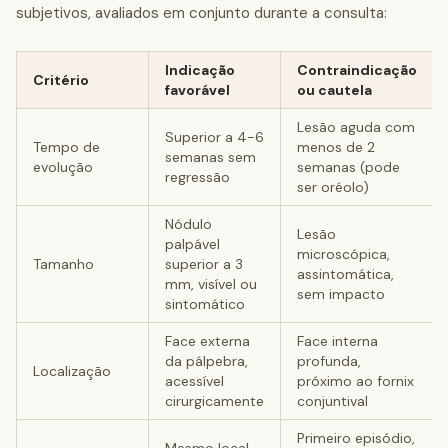
subjetivos, avaliados em conjunto durante a consulta:
Indicação
Contraindicação
Critério
favorável
ou cautela
Lesão aguda com
Superior a 4-6
Tempo de
menos de 2
semanas sem
evolução
semanas (pode
regressão
ser oréolo)
Nódulo
Lesão
palpável
microscópica,
Tamanho
superior a 3
assintomática,
mm, visível ou
sem impacto
sintomático
Face externa
Face interna
da pálpebra,
profunda,
Localização
acessível
próximo ao fornix
cirurgicamente
conjuntival
Primeiro episódio,