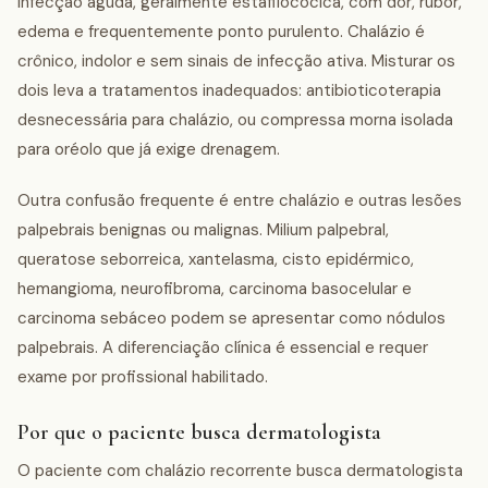
infecção aguda, geralmente estafilocócica, com dor, rubor,
edema e frequentemente ponto purulento. Chalázio é
crônico, indolor e sem sinais de infecção ativa. Misturar os
dois leva a tratamentos inadequados: antibioticoterapia
desnecessária para chalázio, ou compressa morna isolada
para oréolo que já exige drenagem.
Outra confusão frequente é entre chalázio e outras lesões
palpebrais benignas ou malignas. Milium palpebral,
queratose seborreica, xantelasma, cisto epidérmico,
hemangioma, neurofibroma, carcinoma basocelular e
carcinoma sebáceo podem se apresentar como nódulos
palpebrais. A diferenciação clínica é essencial e requer
exame por profissional habilitado.
Por que o paciente busca dermatologista
O paciente com chalázio recorrente busca dermatologista