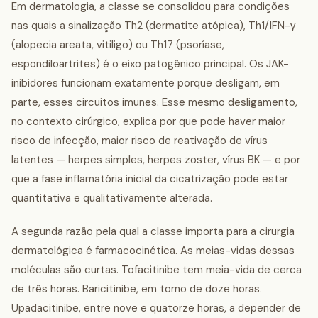
Em dermatologia, a classe se consolidou para condições
nas quais a sinalização Th2 (dermatite atópica), Th1/IFN-γ
(alopecia areata, vitiligo) ou Th17 (psoríase,
espondiloartrites) é o eixo patogênico principal. Os JAK-
inibidores funcionam exatamente porque desligam, em
parte, esses circuitos imunes. Esse mesmo desligamento,
no contexto cirúrgico, explica por que pode haver maior
risco de infecção, maior risco de reativação de vírus
latentes — herpes simples, herpes zoster, vírus BK — e por
que a fase inflamatória inicial da cicatrização pode estar
quantitativa e qualitativamente alterada.
A segunda razão pela qual a classe importa para a cirurgia
dermatológica é farmacocinética. As meias-vidas dessas
moléculas são curtas. Tofacitinibe tem meia-vida de cerca
de três horas. Baricitinibe, em torno de doze horas.
Upadacitinibe, entre nove e quatorze horas, a depender de