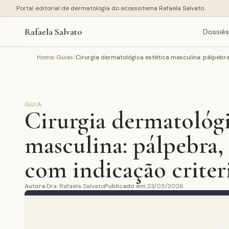
Portal editorial de dermatologia do ecossistema Rafaela Salvato.
Rafaela Salvato
Dossiês
Home
/
Guias
/
Cirurgia dermatológica estética masculina: pálpebra
GUIA
Cirurgia dermatológi
masculina: pálpebra,
com indicação criter
Autora
:
Dra. Rafaela Salvato
Publicado em
:
23/05/2026