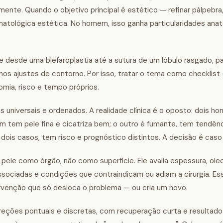
ente. Quando o objetivo principal é estético — refinar pálpebra, 
rmatológica estética. No homem, isso ganha particularidades ana
 desde uma blefaroplastia até a sutura de um lóbulo rasgado, p
os ajustes de contorno. Por isso, tratar o tema como checklist —
omia, risco e tempo próprios.
 universais e ordenados. A realidade clínica é o oposto: dois h
 tem pele fina e cicatriza bem; o outro é fumante, tem tendênci
 dois casos, tem risco e prognóstico distintos. A decisão é caso
pele como órgão, não como superfície. Ele avalia espessura, ole
sociadas e condições que contraindicam ou adiam a cirurgia. Essa
venção que só desloca o problema — ou cria um novo.
ões pontuais e discretas, com recuperação curta e resultado 