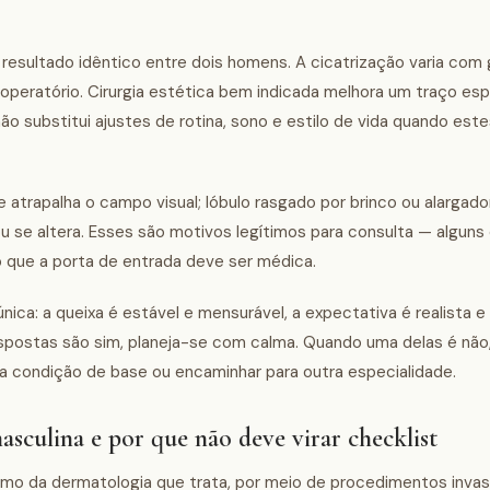
sultado idêntico entre dois homens. A cicatrização varia com g
eratório. Cirurgia estética bem indicada melhora um traço espe
não substitui ajustes de rotina, sono e estilo de vida quando est
 atrapalha o campo visual; lóbulo rasgado por brinco ou alargador
u se altera. Esses são motivos legítimos para consulta — alguns
o que a porta de entrada deve ser médica.
nica: a queixa é estável e mensurável, a expectativa é realista e 
espostas são sim, planeja-se com calma. Quando uma delas é não
uma condição de base ou encaminhar para outra especialidade.
asculina e por que não deve virar checklist
amo da dermatologia que trata, por meio de procedimentos invas