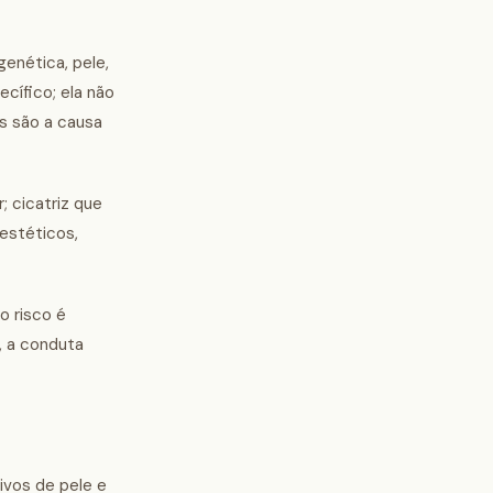
enética, pele,
cífico; ela não
es são a causa
; cicatriz que
 estéticos,
o risco é
, a conduta
ivos de pele e