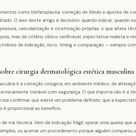
imentos como blefaroplastia, correção de lóbulo e ajustes de co
tado. O eixo deste artigo é decisório: quando indicar, quando e
ssura, vascularização e cicatrização próprias, o que altera téc
s, mas de critério clínico verificável, expectativa realista e res
 critérios de indicação, risco, timing e comparação — sempre co
obre cirurgia dermatológica estética masculina
sculina é a correção cirúrgica, em ambiente médico, de alteraç
 e tecnicamente tratável com segurança. O que importa não é a t
ecisa confirmar que existe um problema definido, que a expectati
 é proporcional ao benefício.
de má técnica. Vem de indicação frágil: operar uma queixa que a
s simples, ou aceitar um procedimento porque alguém comparou 