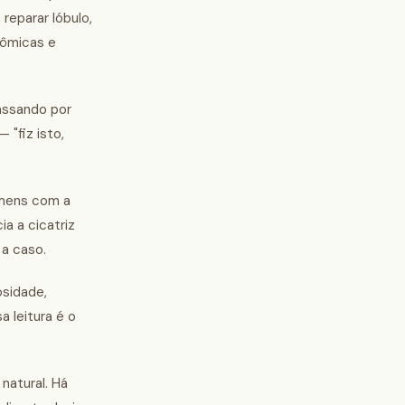
reparar lóbulo,
tômicas e
assando por
 "fiz isto,
omens com a
a a cicatriz
 a caso.
osidade,
 leitura é o
natural. Há