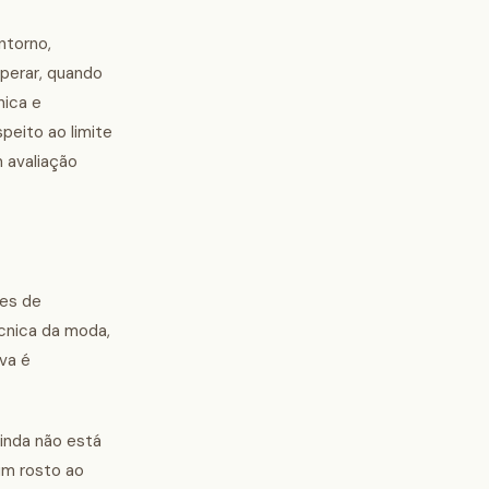
ntorno,
sperar, quando
nica e
peito ao limite
m avaliação
ões de
écnica da moda,
va é
inda não está
um rosto ao