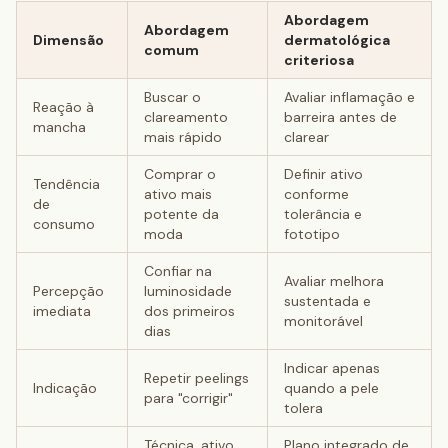
Abordagem
Abordagem
Dimensão
dermatológica
comum
criteriosa
Buscar o
Avaliar inflamação e
Reação à
clareamento
barreira antes de
mancha
mais rápido
clarear
Comprar o
Definir ativo
Tendência
ativo mais
conforme
de
potente da
tolerância e
consumo
moda
fototipo
Confiar na
Avaliar melhora
Percepção
luminosidade
sustentada e
imediata
dos primeiros
monitorável
dias
Indicar apenas
Repetir peelings
Indicação
quando a pele
para "corrigir"
tolera
Técnica, ativo
Plano integrado de