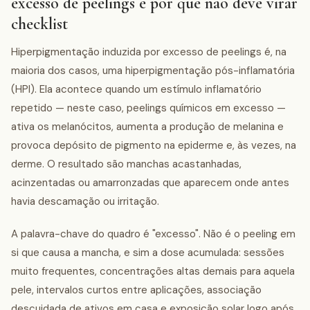
excesso de peelings e por que não deve virar
checklist
Hiperpigmentação induzida por excesso de peelings é, na
maioria dos casos, uma hiperpigmentação pós-inflamatória
(HPI). Ela acontece quando um estímulo inflamatório
repetido — neste caso, peelings químicos em excesso —
ativa os melanócitos, aumenta a produção de melanina e
provoca depósito de pigmento na epiderme e, às vezes, na
derme. O resultado são manchas acastanhadas,
acinzentadas ou amarronzadas que aparecem onde antes
havia descamação ou irritação.
A palavra-chave do quadro é "excesso". Não é o peeling em
si que causa a mancha, e sim a dose acumulada: sessões
muito frequentes, concentrações altas demais para aquela
pele, intervalos curtos entre aplicações, associação
descuidada de ativos em casa e exposição solar logo após