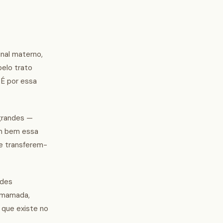
inal materno,
pelo trato
 É por essa
 grandes —
am bem essa
 e transferem-
ides
 mamada,
a que existe no