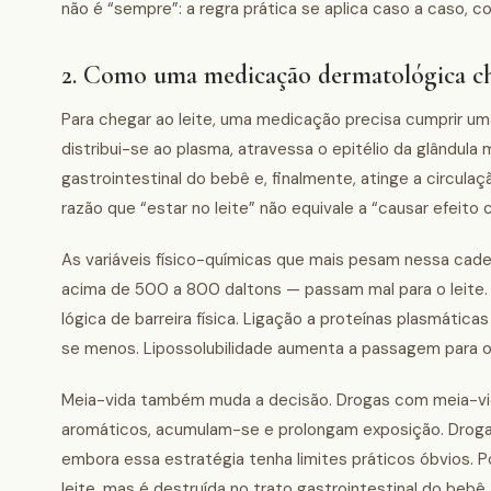
não é “sempre”: a regra prática se aplica caso a caso, c
2. Como uma medicação dermatológica che
Para chegar ao leite, uma medicação precisa cumprir uma
distribui-se ao plasma, atravessa o epitélio da glândula m
gastrointestinal do bebê e, finalmente, atinge a circula
razão que “estar no leite” não equivale a “causar efeito c
As variáveis físico-químicas que mais pesam nessa cad
acima de 500 a 800 daltons — passam mal para o leite. 
lógica de barreira física. Ligação a proteínas plasmática
se menos. Lipossolubilidade aumenta a passagem para o l
Meia-vida também muda a decisão. Drogas com meia-vida
aromáticos, acumulam-se e prolongam exposição. Drog
embora essa estratégia tenha limites práticos óbvios. Po
leite, mas é destruída no trato gastrointestinal do bebê,