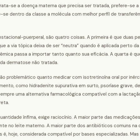
trata-se a doença materna que precisa ser tratada, prefere-se a
-se dentro da classe a molécula com melhor perfil de transferênc
stacional-puerperal, são quatro coisas. A primeira é que duas p
ue a via tópica deixa de ser “neutra” quando é aplicada perto da
mica passa a importar tanto quanto sua eficácia. A quarta é que
al da dermatose não tratada.
o problemático quanto medicar com isotretinoína oral por inérci
ento, como hidradenite supurativa em surto, psoríase grave, 
sempre uma alternativa farmacológica compatível com a lactaçã
reta.
ntidade ínfima, exige raciocínio. A maior parte das medicaçõe
te no leite materno. A maior parte dos antibióticos comuns na 
 é, hoje, considerada compatível por bases especializadas. Mas 