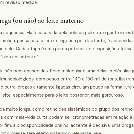
om revisão médica.
ga (ou não) ao leite materno
 sequência. Ela é absorvida pela pele ou pelo trato gastrointest
amária, passa para o leite, é ingerida pelo lactente, é absorvida 
ção dele. Cada etapa é uma perda potencial de exposição efetiva.
línico no lactente”.
eia são bem conhecidas. Peso molecular é uma delas: moléculas
Imunobiológicos, com pesos entre 140 e 150 mil daltons, ilustr
s é outra: drogas altamente ligadas circulam pouco na forma livre
eite, especialmente para o leite posterior, mais gorduroso.
 muito longa, como retinoides sistêmicos do grupo dos retino
as com meia-vida curta podem ser cronometradas em relação à
r fim, a biodisponibilidade oral no lactente é decisiva: uma drog
 dificilmente terá efeito sistêmico relevante nele.