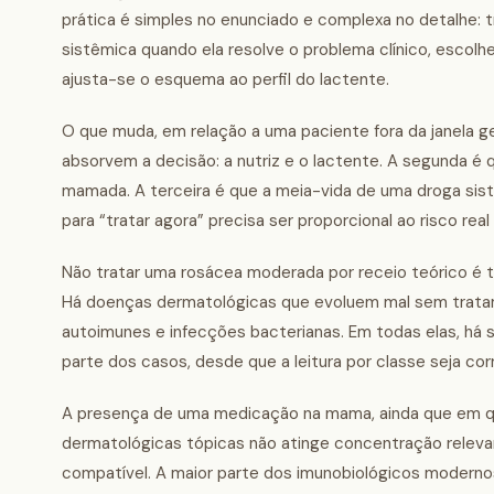
prática é simples no enunciado e complexa no detalhe: 
sistêmica quando ela resolve o problema clínico, escolhe
ajusta-se o esquema ao perfil do lactente.
O que muda, em relação a uma paciente fora da janela ge
absorvem a decisão: a nutriz e o lactente. A segunda é q
mamada. A terceira é que a meia-vida de uma droga sistê
para “tratar agora” precisa ser proporcional ao risco re
Não tratar uma rosácea moderada por receio teórico é tã
Há doenças dermatológicas que evoluem mal sem tratam
autoimunes e infecções bacterianas. Em todas elas, há 
parte dos casos, desde que a leitura por classe seja cor
A presença de uma medicação na mama, ainda que em qua
dermatológicas tópicas não atinge concentração relevan
compatível. A maior parte dos imunobiológicos modernos