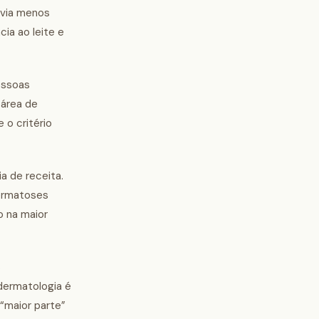
 via menos
ia ao leite e
essoas
 área de
 o critério
a de receita.
dermatoses
o na maior
s
dermatologia é
“maior parte”