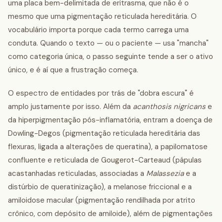
uma placa bem-delimitada de eritrasma, que não é o
mesmo que uma pigmentação reticulada hereditária. O
vocabulário importa porque cada termo carrega uma
conduta. Quando o texto — ou o paciente — usa "mancha"
como categoria única, o passo seguinte tende a ser o ativo
único, e é aí que a frustração começa.
O espectro de entidades por trás de "dobra escura" é
amplo justamente por isso. Além da
acanthosis nigricans
e
da hiperpigmentação pós-inflamatória, entram a doença de
Dowling-Degos (pigmentação reticulada hereditária das
flexuras, ligada a alterações de queratina), a papilomatose
confluente e reticulada de Gougerot-Carteaud (pápulas
acastanhadas reticuladas, associadas a
Malassezia
e a
distúrbio de queratinização), a melanose friccional e a
amiloidose macular (pigmentação rendilhada por atrito
crônico, com depósito de amiloide), além de pigmentações