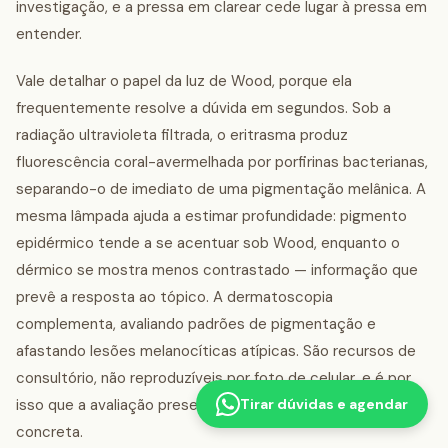
investigação, e a pressa em clarear cede lugar à pressa em
entender.
Vale detalhar o papel da luz de Wood, porque ela
frequentemente resolve a dúvida em segundos. Sob a
radiação ultravioleta filtrada, o eritrasma produz
fluorescência coral-avermelhada por porfirinas bacterianas,
separando-o de imediato de uma pigmentação melânica. A
mesma lâmpada ajuda a estimar profundidade: pigmento
epidérmico tende a se acentuar sob Wood, enquanto o
dérmico se mostra menos contrastado — informação que
prevê a resposta ao tópico. A dermatoscopia
complementa, avaliando padrões de pigmentação e
afastando lesões melanocíticas atípicas. São recursos de
consultório, não reproduzíveis por foto de celular, e é por
isso que a avaliação presencial muda a conduta de forma
Tirar dúvidas e agendar
concreta.