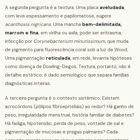
A segunda pergunta é a textura. Uma placa
aveludada
,
com leve espessamento e papilomatose, sugere
acanthosis nigricans
. Uma mancha
bem-delimitada,
marrom e fina
, em virilha ou axila, pode ser eritrasma,
infecção por
Corynebacterium minutissimum
, que muda
de pigmento para fluorescência coral sob a luz de Wood.
Uma pigmentação
reticulada
, em rede, levanta hipóteses
como doença de Dowling-Degos. Textura, portanto, não é
detalhe estético: é dado semiológico que separa famílias
diagnósticas inteiras.
A terceira pergunta é o contexto sistêmico. Existem
acrocórdons (pólipos fibroepiteliais) ao redor? Há ganho de
peso, irregularidade menstrual, história familiar de diabetes?
Há fadiga, hipotensão, perda de peso, vontade de sal e
pigmentação de mucosas e pregas palmares? Cada