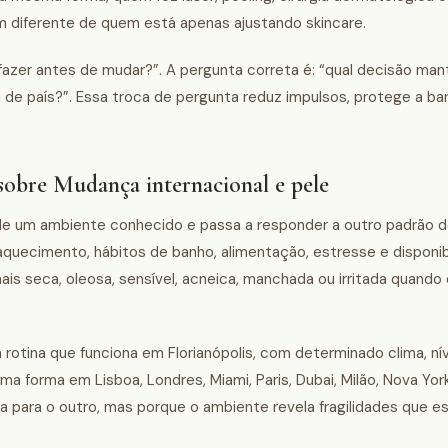
diferente de quem está apenas ajustando skincare.
 fazer antes de mudar?”. A pergunta correta é: “qual decisão ma
de país?”. Essa troca de pergunta reduz impulsos, protege a bar
sobre Mudança internacional e pele
 de um ambiente conhecido e passa a responder a outro padrão 
 aquecimento, hábitos de banho, alimentação, estresse e disponib
is seca, oleosa, sensível, acneica, manchada ou irritada quando
ma rotina que funciona em Florianópolis, com determinado clima, ní
a forma em Lisboa, Londres, Miami, Paris, Dubai, Milão, Nova Yor
ia para o outro, mas porque o ambiente revela fragilidades que 