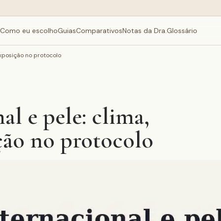
Como eu escolho
Guias
Comparativos
Notas da Dra.
Glossário
exposição no protocolo
l e pele: clima,
ição no protocolo