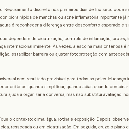
o. Repuxamento discreto nos primeiros dias de frio seco pode s
 dor, piora rápida de manchas ou acne inflamatória importante já
ura é reconhecer a diferença entre desconforto esperado e sina
s que dependem de cicatrização, controle de inflamação, proteçã
nternacional iminente. Às vezes, a escolha mais criteriosa é 
ição, estabilizar barreira ou ajustar fotoproteção com antecedên
iversal nem resultado previsível para todas as peles. Mudança i
ecer critérios: quando simplificar, quando adiar, quando combinar
ura ajuda a organizar a conversa, mas não substitui avaliação indi
ique o contexto: clima, água, rotina e exposição. Depois, observ
cneica, ressecada ou em cicatrização. Em seguida, cruze o plano 