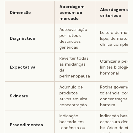
Abordagem
Abordagem der
Dimensão
comum de
criteriosa
mercado
Autoavaliação
Leitura dermato
por fotos e
Diagnóstico
lupa, dermatosco
descrições
clínica completa
genéricas
Reverter todas
Otimizar a pele 
as mudanças
Expectativa
limites biológico
da
hormonal
perimenopausa
Acúmulo de
Rotina governad
produtos
tolerância, com 
Skincare
ativos em alta
concentrações 
concentração
barreira
Indicação
Indicação base
baseada em
espessura dérmic
Procedimentos
tendência ou
histórico de cica