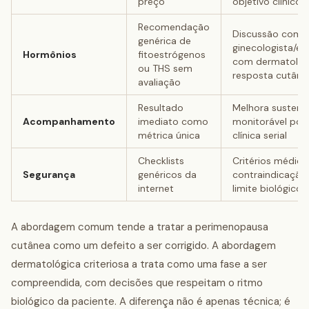
preço
objetivo clínico
Recomendação
Discussão com
genérica de
ginecologista/en
Hormônios
fitoestrógenos
com dermatologi
ou THS sem
resposta cutâne
avaliação
Resultado
Melhora sustent
Acompanhamento
imediato como
monitorável por 
métrica única
clínica serial
Checklists
Critérios médico
Segurança
genéricos da
contraindicação,
internet
limite biológico
A abordagem comum tende a tratar a perimenopausa
cutânea como um defeito a ser corrigido. A abordagem
dermatológica criteriosa a trata como uma fase a ser
compreendida, com decisões que respeitam o ritmo
biológico da paciente. A diferença não é apenas técnica; é