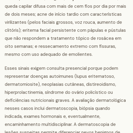
queda capilar difusa com mais de cem fios por dia por mais
de dois meses; acne de início tardio com características
virilizantes (pelos faciais grossos, voz rouca, aumento de
clitóris); eritema facial persistente com pápulas e pústulas
que não respondem a tratamento tópico de rosácea em
oito semanas; e ressecamento extremo com fissuras,
mesmo com uso adequado de emolientes.
Esses sinais exigem consulta presencial porque podem
representar doenças autoimunes (lupus eritematoso,
dermatomiosite), neoplasias cutâneas, distireoidismo,
hiperprolactinemia, síndrome do ovário policístico ou
deficiências nutricionais graves. A avaliação dermatológica
nesses casos inclui dermatoscopia, biópsia quando
indicada, exames hormonais e, eventualmente,
encaminhamento multidisciplinar. A dermatoscopia de
lesões suspeitas permite diferenciar nevos benignos de