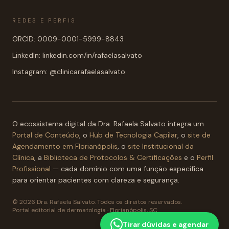
REDES E PERFIS
ORCID: 0009-0001-5999-8843
LinkedIn: linkedin.com/in/rafaelasalvato
Instagram: @clinicarafaelasalvato
O ecossistema digital da Dra. Rafaela Salvato integra um
Portal de Conteúdo
, o
Hub de Tecnologia Capilar
, o
site de
Agendamento em Florianópolis
, o
site Institucional da
Clínica
, a
Biblioteca de Protocolos & Certificações
e o
Perfil
Profissional
— cada domínio com uma função específica
para orientar pacientes com clareza e segurança.
© 2026 Dra. Rafaela Salvato. Todos os direitos reservados.
Portal editorial de dermatologia · Florianópolis, SC
Tirar dúvidas e agendar