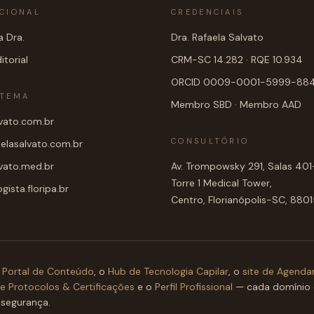
UCIONAL
CREDENCIAIS
 Dra.
Dra. Rafaela Salvato
itorial
CRM-SC 14.282 · RQE 10.934
ORCID 0009-0001-5999-88
STEMA
Membro SBD · Membro AAD
lvato.com.br
CONSULTÓRIO
aelasalvato.com.br
lvato.med.br
Av. Trompowsky 291, Salas 40
Torre 1 Medical Tower,
ista.floripa.br
Centro, Florianópolis-SC, 88
Portal de Conteúdo
, o
Hub de Tecnologia Capilar
, o
site de Agend
de Protocolos & Certificações
e o
Perfil Profissional
— cada domínio
 segurança.