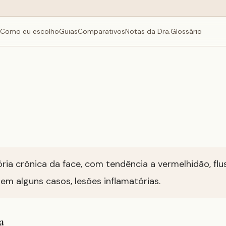
Como eu escolho
Guias
Comparativos
Notas da Dra.
Glossário
ia crônica da face, com tendência a vermelhidão, flush
em alguns casos, lesões inflamatórias.
a