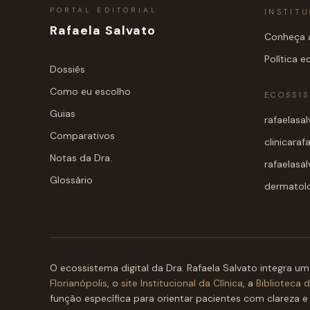
PORTAL EDITORIAL
INSTIT
Rafaela Salvato
Conheça a
Política ed
Dossiês
Como eu escolho
ECOSSI
Guias
rafaelasa
Comparativos
clinicaraf
Notas da Dra.
rafaelasa
Glossário
dermatolog
O ecossistema digital da Dra. Rafaela Salvato integra um
Florianópolis
, o
site Institucional da Clínica
, a
Biblioteca 
função específica para orientar pacientes com clareza e