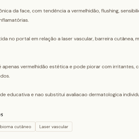
nica da face, com tendência a vermelhidão, flushing, sensibili
nflamatórias.

tida no portal em relação a laser vascular, barreira cutânea, 
apenas vermelhidão estética e pode piorar com irritantes, calo
os.

de educativa e nao substitui avaliacao dermatologica individu
s
obioma cutâneo
Laser vascular