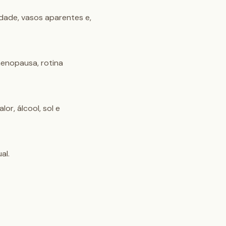
dade, vasos aparentes e, 
menopausa, rotina 
r, álcool, sol e 
al.