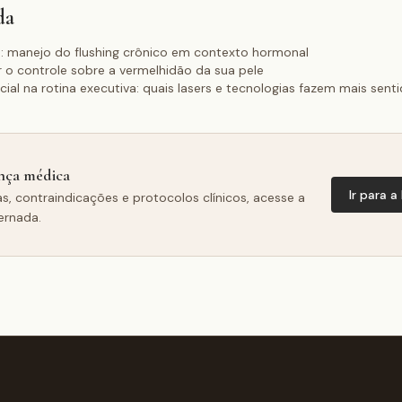
da
manejo do flushing crônico em contexto hormonal
o controle sobre a vermelhidão da sua pele
ial na rotina executiva: quais lasers e tecnologias fazem mais sent
nça médica
Ir para a
as, contraindicações e protocolos clínicos, acesse a
ernada.