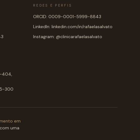
REDES E PERFIS
ORCID: 0009-0001-5999-8843
LinkedIn: linkedin.com/in/rafaelasalvato
43
Instagram: @clinicarafaelasalvato
1–404,
015-300
amento em
 com uma