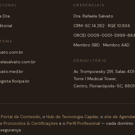
UCIONAL
CREDENCIAIS
 Dra.
Dra. Rafaela Salvato
itorial
CRM-SC 14.282 · RQE 10.934
ORCID 0009-0001-5999-88
STEMA
Membro SBD · Membro AAD
lvato.com.br
CONSULTÓRIO
aelasalvato.com.br
lvato.med.br
Av. Trompowsky 291, Salas 40
Torre 1 Medical Tower,
ista.floripa.br
Centro, Florianópolis-SC, 88
Portal de Conteúdo
, o
Hub de Tecnologia Capilar
, o
site de Agend
de Protocolos & Certificações
e o
Perfil Profissional
— cada domínio
 segurança.