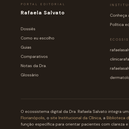
PORTAL EDITORIAL
INSTIT
Rafaela Salvato
Conheça a
Política ed
Dossiês
Como eu escolho
ECOSSI
Guias
rafaelasa
Comparativos
clinicaraf
Notas da Dra.
rafaelasa
Glossário
dermatolog
O ecossistema digital da Dra. Rafaela Salvato integra um
Florianópolis
, o
site Institucional da Clínica
, a
Biblioteca 
função específica para orientar pacientes com clareza e