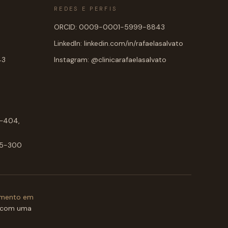
REDES E PERFIS
ORCID: 0009-0001-5999-8843
LinkedIn: linkedin.com/in/rafaelasalvato
43
Instagram: @clinicarafaelasalvato
1–404,
015-300
amento em
 com uma