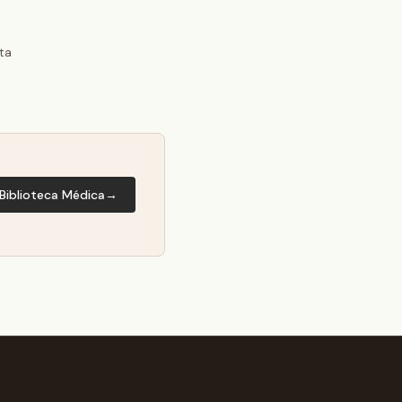
ta
 Biblioteca Médica
→