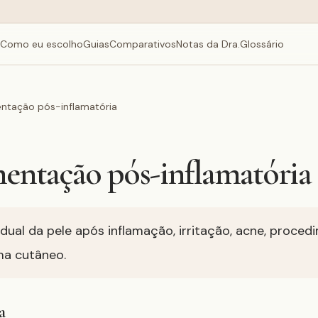
Como eu escolho
Guias
Comparativos
Notas da Dra.
Glossário
ntação pós-inflamatória
entação pós-inflamatória
dual da pele após inflamação, irritação, acne, proced
ma cutâneo.
a