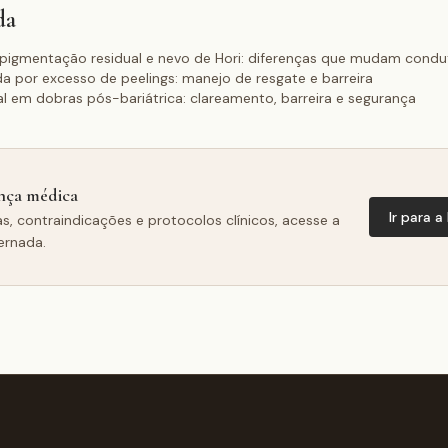
da
rpigmentação residual e nevo de Hori: diferenças que mudam condu
a por excesso de peelings: manejo de resgate e barreira
l em dobras pós-bariátrica: clareamento, barreira e segurança
nça médica
Ir para a
as, contraindicações e protocolos clínicos, acesse a
ernada.