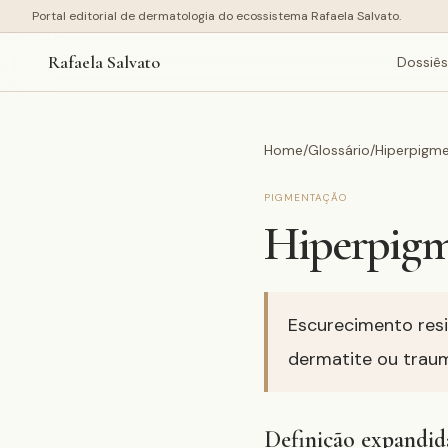
Portal editorial de dermatologia do ecossistema Rafaela Salvato.
Rafaela Salvato
Dossiês
Home
/
Glossário
/
Hiperpigme
PIGMENTAÇÃO
Hiperpigm
Escurecimento resi
dermatite ou trau
Definição expandid